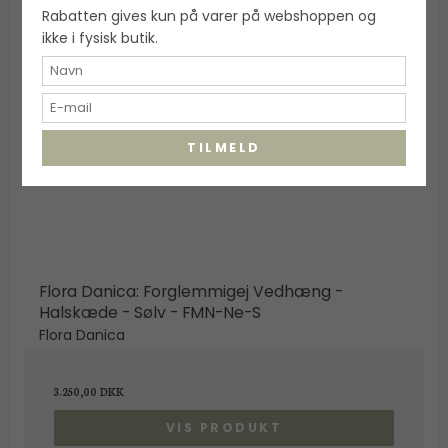
Rabatten gives kun på varer på webshoppen og
ikke i fysisk butik.
TILMELD
Flora Danica: Forglemmigej Vedhæng -
Halskæde - Sølv - FMN-Ne-S
Flora Danica
3.250,00 DKK
VIS PRODUKT