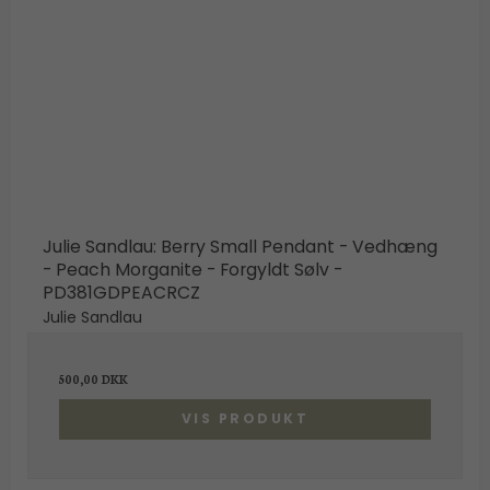
Julie Sandlau: Berry Small Pendant - Vedhæng
- Peach Morganite - Forgyldt Sølv -
PD381GDPEACRCZ
Julie Sandlau
Hovedgaden 55A,
2970 Hørsholm
500,00 DKK
shop@guldbrandsenjuveler.dk
VIS PRODUKT
45 86 01 50