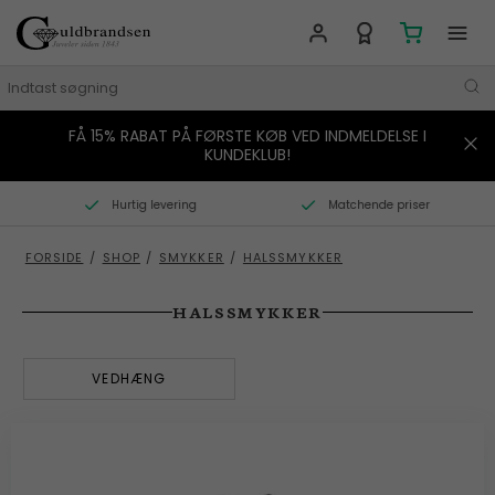
FÅ 15% RABAT PÅ FØRSTE KØB VED INDMELDELSE I
MÆRKER
KUNDEKLUB!
SMYKKER
Hurtig levering
Matchende priser
URE
FORSIDE
/
SHOP
/
SMYKKER
/
HALSSMYKKER
BOLIG
HALSSMYKKER
GAVER
VEDHÆNG
STORIES
TILBUD
KONTAKT OS