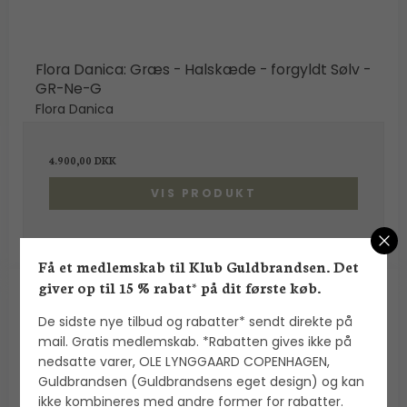
Flora Danica: Græs - Halskæde - forgyldt Sølv -
GR-Ne-G
Flora Danica
4.900,00 DKK
VIS PRODUKT
Få et medlemskab til Klub Guldbrandsen. Det
giver op til 15 % rabat* på dit første køb.
De sidste nye tilbud og rabatter* sendt direkte på
mail. Gratis medlemskab. *Rabatten gives ikke på
nedsatte varer, OLE LYNGGAARD COPENHAGEN,
Guldbrandsen (Guldbrandsens eget design) og kan
ikke kombineres med andre former for rabatter.