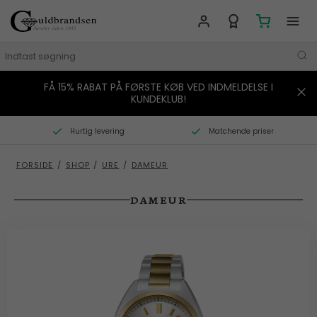
FÅ 15% RABAT PÅ FØRSTE KØB VED INDMELDELSE I
MÆRKER
KUNDEKLUB!
SMYKKER
Hurtig levering
Matchende priser
URE
FORSIDE
/
SHOP
/
URE
/
DAMEUR
BOLIG
DAMEUR
GAVER
STORIES
TILBUD
KONTAKT OS