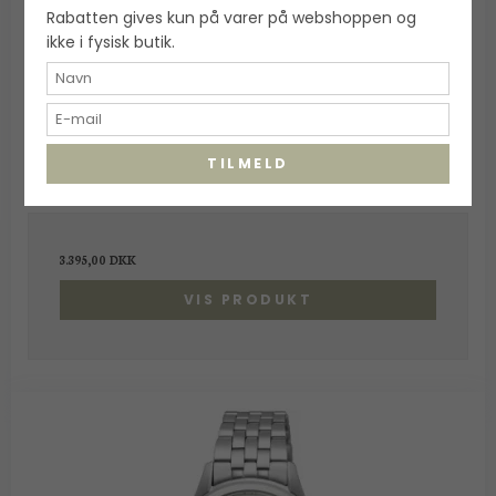
Rabatten gives kun på varer på webshoppen og
ikke i fysisk butik.
TILMELD
SEIKO: Seiko Classic Dameur - 30mm - SUR612P1
Seiko
3.395,00 DKK
VIS PRODUKT