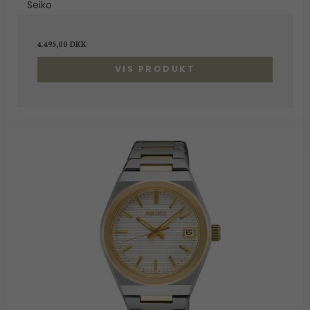
Seiko
4.495,00 DKK
VIS PRODUKT
Hovedgaden 55A,
2970 Hørsholm
shop@guldbrandsenjuveler.dk
45 86 01 50