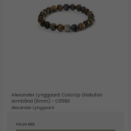
Hovedgaden 55A,
Alexander Lynggaard: ColorUp Glakufan
2970 Hørsholm
armbånd (8mm) - C01180
shop@guldbrandsenjuveler.dk
Alexander Lynggaard
45 86 01 50
900,00 DKK