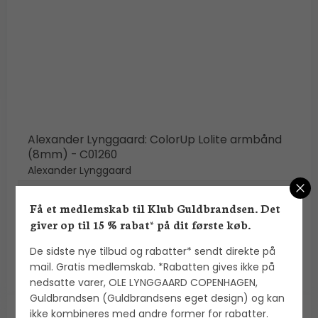
Alexander Lynggaard: ColorUp Lolite armbånd
(8mm) - C01260
Alexander Lynggaard
Få et medlemskab til Klub Guldbrandsen. Det
900,00 DKK
giver op til 15 % rabat* på dit første køb.
VIS PRODUKT
De sidste nye tilbud og rabatter* sendt direkte på
mail. Gratis medlemskab. *Rabatten gives ikke på
nedsatte varer, OLE LYNGGAARD COPENHAGEN,
Guldbrandsen (Guldbrandsens eget design) og kan
ikke kombineres med andre former for rabatter.