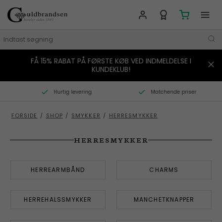
FÅ 15% RABAT PÅ FØRSTE KØB VED INDMELDELSE I
MÆRKER
KUNDEKLUB!
SMYKKER
Hurtig levering
Matchende priser
URE
FORSIDE
/
SHOP
/
SMYKKER
/
HERRESMYKKER
BOLIG
HERRESMYKKER
GAVER
HERREARMBÅND
CHARMS
STORIES
TILBUD
HERREHALSSMYKKER
MANCHETKNAPPER
KONTAKT OS