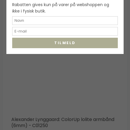
Rabatten gives kun på varer på webshoppen og
ikke i fysisk butik.
TILMELD
Alexander Lynggaard: ColorUp lolite armbånd
(6mm) - C01250