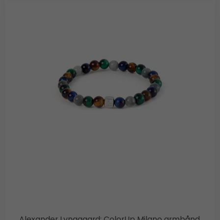
Alexander Lynggaard: ColorUp Milano armbånd