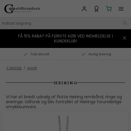
FÅ 15% RABAT PÅ FØRSTE KØB VED INDMELDELSE I
MÆRKER
KUNDEKLUB!
SMYKKER
Fuld returret
Hurtig levering
URE
FORSIDE
/
SHOP
BOLIG
HEIRING
GAVER
Vi har et bredt udvalg af flotte Heiring armbånd, ringe og
øreringe. Udforsk og bliv fortryllet af Heirings forunderlige
STORIES
smykkeunivers.
TILBUD
KONTAKT OS