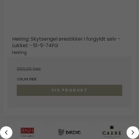
Heiring: Skytsengel ørestikker i forgyldt sølv -
Lukket - 51-5-74FG
Heiring
900,00 DKK
720,00 DKK
VIS PRODUKT