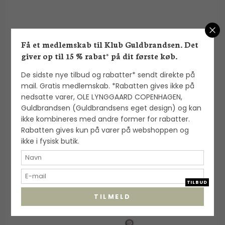
Heiring: Skytsengel ørestikker i rhodineret sølv -
Få et medlemskab til Klub Guldbrandsen. Det
Lukket - 51-5-74S-RH
giver op til 15 % rabat* på dit første køb.
Heiring
De sidste nye tilbud og rabatter* sendt direkte på
mail. Gratis medlemskab. *Rabatten gives ikke på
1.150,00 DKK
nedsatte varer, OLE LYNGGAARD COPENHAGEN,
Guldbrandsen (Guldbrandsens eget design) og kan
920,00 DKK
ikke kombineres med andre former for rabatter.
VIS PRODUKT
Rabatten gives kun på varer på webshoppen og
ikke i fysisk butik.
TILBUD
TILMELD