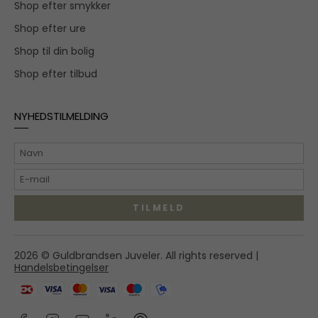
Shop efter smykker
Shop efter ure
Shop til din bolig
Shop efter tilbud
NYHEDSTILMELDING
TILMELD
Hovedgaden 55A,
2026 © Guldbrandsen Juveler. All rights reserved |
2970 Hørsholm
Handelsbetingelser
shop@guldbrandsenjuveler.dk
45 86 01 50