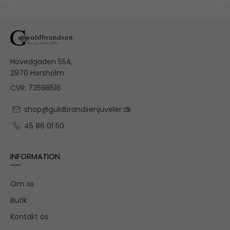
Hovedgaden 55A,
2970 Hørsholm
CVR: 73598516
shop@guldbrandsenjuveler.dk
45 86 01 50
INFORMATION
Om os
Butik
Kontakt os