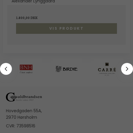
Alexander Lynggaard
1.800,00 DKK
VIS PRODUKT
Hovedgaden 55A,
2970 Hørsholm
CVR: 73598516