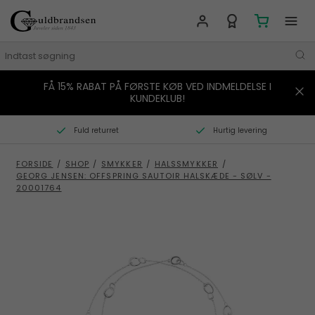
FÅ 15% RABAT PÅ FØRSTE KØB VED INDMELDELSE I
MÆRKER
KUNDEKLUB!
SMYKKER
Fuld returret
Hurtig levering
URE
FORSIDE
/
SHOP
/
SMYKKER
/
HALSSMYKKER
/
GEORG JENSEN: OFFSPRING SAUTOIR HALSKÆDE - SØLV -
BOLIG
20001764
GAVER
STORIES
TILBUD
KONTAKT OS