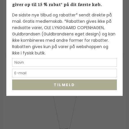
giver op til 15 % rabat* på dit første køb.
Flora Danica
De sidste nye tilbud og rabatter* sendt direkte på
mail. Gratis medlemskab. *Rabatten gives ikke på
2.900,00 DKK
nedsatte varer, OLE LYNGGAARD COPENHAGEN,
VIS PRODUKT
Guldbrandsen (Guldbrandsens eget design) og kan
ikke kombineres med andre former for rabatter.
Rabatten gives kun på varer på webshoppen og
ikke i fysisk butik.
TILMELD