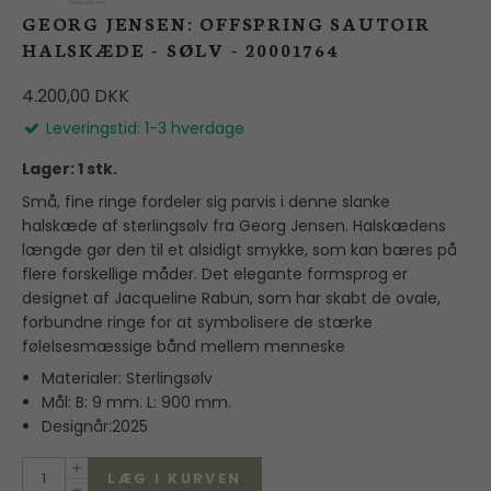
GEORG JENSEN: OFFSPRING SAUTOIR
HALSKÆDE - SØLV - 20001764
4.200,00 DKK
Leveringstid: 1-3 hverdage
Lager: 1 stk.
Små, fine ringe fordeler sig parvis i denne slanke
halskæde af sterlingsølv fra Georg Jensen. Halskædens
længde gør den til et alsidigt smykke, som kan bæres på
flere forskellige måder. Det elegante formsprog er
designet af Jacqueline Rabun, som har skabt de ovale,
forbundne ringe for at symbolisere de stærke
følelsesmæssige bånd mellem menneske
Materialer: Sterlingsølv
Mål: B: 9 mm. L: 900 mm.
Designår:2025
LÆG I KURVEN