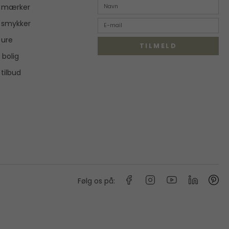
r mærker
 smykker
 ure
TILMELD
 bolig
 tilbud
Følg os på: