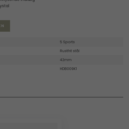
ystal
EN
5 Sports
Rustfrit stål
42mm
HDB009K1