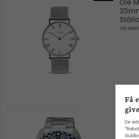
Ole M
35mm 
Ståll
Ole Math
Få 
give
De sid
Seiko
*Rabat
SRPK
Guldbr