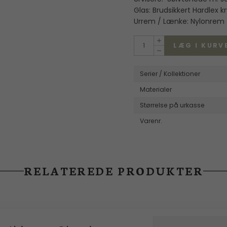
Glas: Brudsikkert Hardlex kr
Wille Jewellery
Urrem / Lænke: Nylonrem
LÆG I KURV
Serier / Kollektioner
Materialer
Størrelse på urkasse
Varenr.
RELATEREDE PRODUKTER