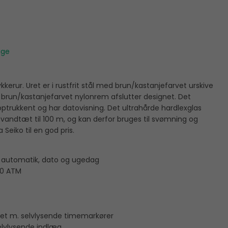
P
age
kerur. Uret er i rustfrit stål med brun/kastanjefarvet urskive
t brun/kastanjefarvet nylonrem afslutter designet. Det
ptrukkent og har datovisning. Det ultrahårde hardlexglas
r vandtæt til 100 m, og kan derfor bruges til svømning og
a Seiko til en god pris.
 automatik, dato og ugedag
10 ATM
vet m. selvlysende timemarkører
elvlysende indlæg