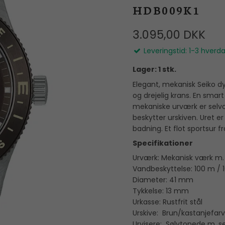
Mors Dag
reringe
Flora Danica
HDB009K1
I
Manchetknapper
Dåbsgaver
Georg Jensen
Herreringe
3.095,00 DKK
Valentinsdag
Guldbrandsen
Nål
Leveringstid: 1-3 hverd
Julegaver
Heiring
Lager: 1 stk.
Hultquist
Elegant, mekanisk Seiko dyk
og drejelig krans. En smar
IX STUDIOS
mekaniske urværk er selvo
beskytter urskiven. Uret e
Jane Kønig
badning. Et flot sportsur fr
Julie Sandlau
Specifikationer
Lab Grown Diamonds
Urværk: Mekanisk værk m.
Vandbeskyttelse: 100 m / 
Line & Jo
Diameter: 41 mm
Tykkelse: 13 mm
OLE LYNGGAARD
Urkasse: Rustfrit stål
COPENHAGEN
Urskive: Brun/kastanjefar
Polar Jewelry
Urvisere: Sølvtonede m. s