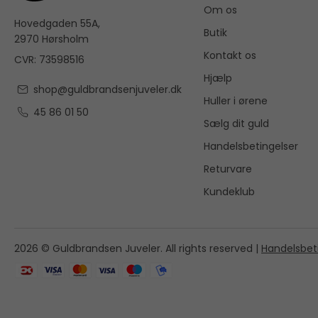
Om os
Hovedgaden 55A,
Butik
2970 Hørsholm
Kontakt os
CVR: 73598516
Hjælp
shop@guldbrandsenjuveler.dk
Huller i ørene
45 86 01 50
Sælg dit guld
Handelsbetingelser
Returvare
Kundeklub
2026 © Guldbrandsen Juveler. All rights reserved |
Handelsbet