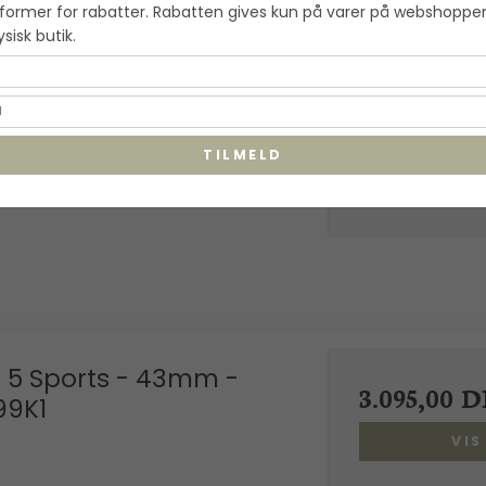
former for rabatter. Rabatten gives kun på varer på webshoppe
VI
fysisk butik.
TILMELD
: 5 Sports - 43mm -
3.095,00 
99K1
VI