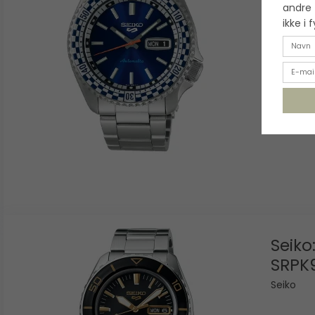
Seiko
andre 
ikke i 
Seiko
SRPK
Seiko