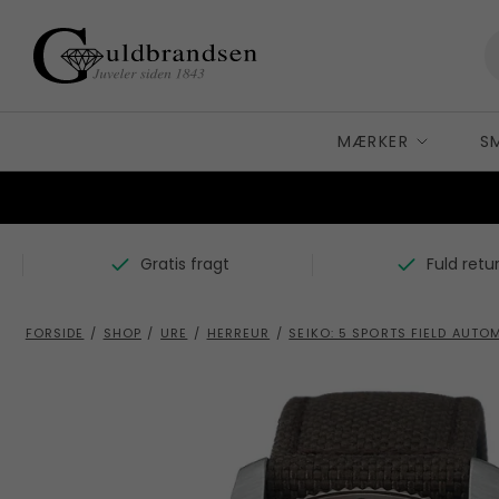
MÆRKER
S
K
A
Carré Copenhagen
Gratis fragt
Fuld retu
A
D
Alexander Lynggaard
B
B
Dulong Fine Jewelry
FORSIDE
/
SHOP
/
URE
/
HERREUR
/
SEIKO: 5 SPORTS FIELD AUTO
H
F
Bergsøe
H
BNH
Flora Danica
R
By Birdie
G
S
C
Gense