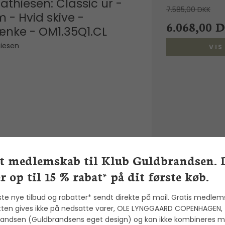
athiesen: Classic ur -
7.585,00 DKK
- Hvid skive -
6.068,00 
ænke - OM1.35Q1.CL
iesen
VI
et medlemskab til Klub Guldbrandsen. 
r op til 15 % rabat* på dit første køb.
ste nye tilbud og rabatter* sendt direkte på mail. Gratis medlem
: 5 Sports - 43mm -
2.695,00 
ten gives ikke på nedsatte varer, OLE LYNGGAARD COPENHAGEN,
65K1
andsen (Guldbrandsens eget design) og kan ikke kombineres 