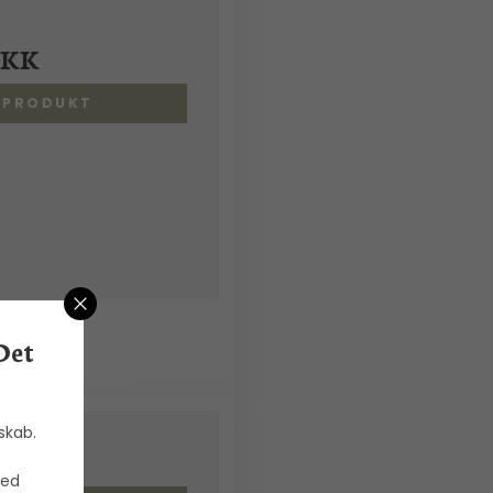
DKK
S PRODUKT
Det
skab.
DKK
med