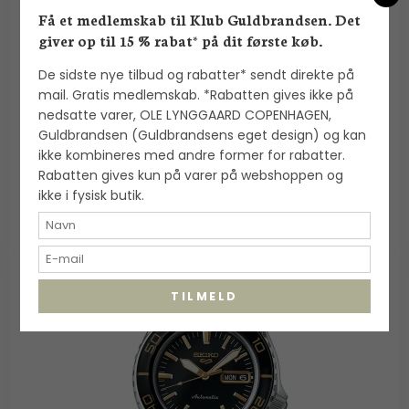
Få et medlemskab til Klub Guldbrandsen. Det
giver op til 15 % rabat* på dit første køb.
Seiko: 5 Sports - 43mm - SRPK65K1
De sidste nye tilbud og rabatter* sendt direkte på
Seiko
mail. Gratis medlemskab. *Rabatten gives ikke på
nedsatte varer, OLE LYNGGAARD COPENHAGEN,
Guldbrandsen (Guldbrandsens eget design) og kan
2.695,00 DKK
ikke kombineres med andre former for rabatter.
Rabatten gives kun på varer på webshoppen og
VIS PRODUKT
ikke i fysisk butik.
TILMELD