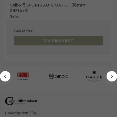
Seiko: 5 SPORTS AUTOMATIC - 38mm -
SRPL57K1
Seiko
3.095,00 DKK
VIS PRODUKT
Hovedgaden 55A,