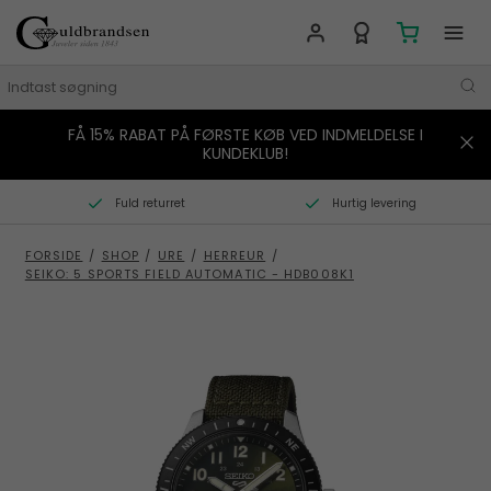
FÅ 15% RABAT PÅ FØRSTE KØB VED INDMELDELSE I
MÆRKER
KUNDEKLUB!
SMYKKER
Fuld returret
Hurtig levering
URE
FORSIDE
/
SHOP
/
URE
/
HERREUR
/
SEIKO: 5 SPORTS FIELD AUTOMATIC - HDB008K1
BOLIG
GAVER
STORIES
TILBUD
KONTAKT OS