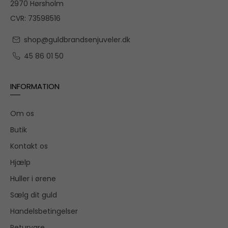
2970 Hørsholm
CVR: 73598516
shop@guldbrandsenjuveler.dk
45 86 01 50
INFORMATION
Om os
Butik
Kontakt os
Hjælp
Huller i ørene
Sælg dit guld
Handelsbetingelser
Returvare