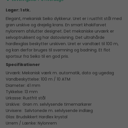
Lager: 1 stk.
Elegant, mekanisk Seiko dykkerur. Uret er i rustfrit stål med
grøn urskive og drejelig krans. En smart khakifarvet
nylonrem afslutter designet. Det mekaniske urværk er
selvoptrukkent og har datovisning. Det ultrahårde
hardlexglas beskytter urskiven. Uret er vandtæt til 100 m,
og kan derfor bruges til svømning og badning. Et flot
sportsur fra Seiko til en god pris.
Specifikationer
Urværk: Mekanisk værk m. automatik, dato og ugedag
Vandbeskyttelse: 100 m / 10 ATM
Diameter: 41 mm
Tykkelse: 13 mm
Urkasse: Rustfrit stål
Urskive: Grøn m. selvlysende timemarkører
Urvisere: Sølvtonede m. selvlysende indlæg
Glas: Brudsikkert Hardlex krystal
Urrem / Lænke: Nylonrem