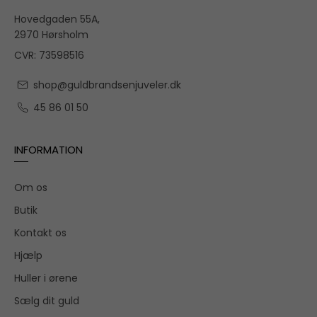
Hovedgaden 55A,
2970 Hørsholm
CVR: 73598516
shop@guldbrandsenjuveler.dk
45 86 01 50
INFORMATION
Om os
Butik
Kontakt os
Hjælp
Huller i ørene
Sælg dit guld