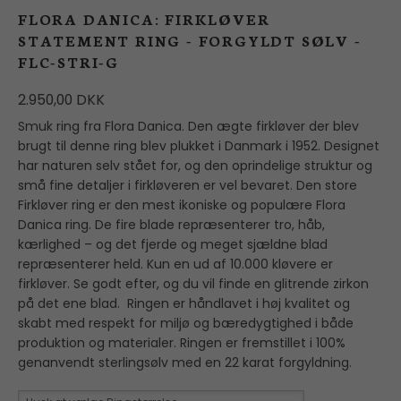
FLORA DANICA: FIRKLØVER
STATEMENT RING - FORGYLDT SØLV -
FLC-STRI-G
2.950,00 DKK
Smuk ring fra Flora Danica. Den ægte firkløver der blev
brugt til denne ring blev plukket i Danmark i 1952. Designet
har naturen selv stået for, og den oprindelige struktur og
små fine detaljer i firkløveren er vel bevaret. Den store
Firkløver ring er den mest ikoniske og populære Flora
Danica ring. De fire blade repræsenterer tro, håb,
kærlighed – og det fjerde og meget sjældne blad
repræsenterer held. Kun en ud af 10.000 kløvere er
firkløver. Se godt efter, og du vil finde en glitrende zirkon
på det ene blad. Ringen er håndlavet i høj kvalitet og
skabt med respekt for miljø og bæredygtighed i både
produktion og materialer. Ringen er fremstillet i 100%
genanvendt sterlingsølv med en 22 karat forgyldning.