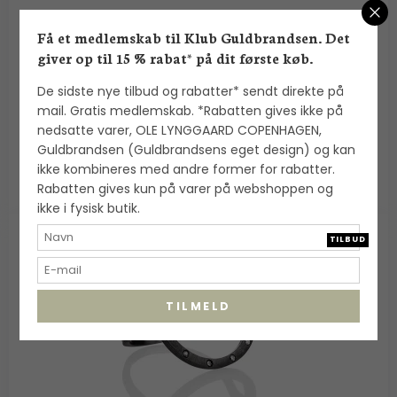
Georg Jensen: Moonlight Blossom ring - Sølv -
20000308
Få et medlemskab til Klub Guldbrandsen. Det
Georg Jensen
giver op til 15 % rabat* på dit første køb.
De sidste nye tilbud og rabatter* sendt direkte på
4.250,00 DKK
mail. Gratis medlemskab. *Rabatten gives ikke på
nedsatte varer, OLE LYNGGAARD COPENHAGEN,
VIS PRODUKT
Guldbrandsen (Guldbrandsens eget design) og kan
ikke kombineres med andre former for rabatter.
Rabatten gives kun på varer på webshoppen og
ikke i fysisk butik.
TILBUD
TILMELD