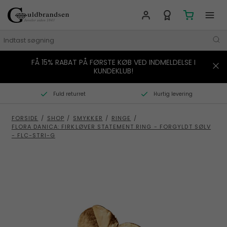
FÅ 15% RABAT PÅ FØRSTE KØB VED INDMELDELSE I
MÆRKER
KUNDEKLUB!
SMYKKER
Fuld returret
Hurtig levering
URE
FORSIDE
/
SHOP
/
SMYKKER
/
RINGE
/
FLORA DANICA: FIRKLØVER STATEMENT RING - FORGYLDT SØLV
BOLIG
- FLC-STRI-G
GAVER
STORIES
TILBUD
KONTAKT OS