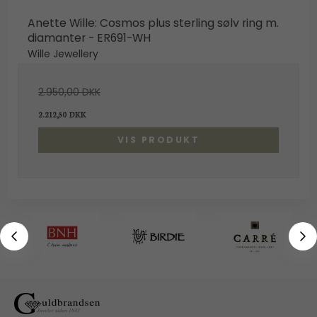
Anette Wille: Cosmos plus sterling sølv ring m.
diamanter - ER691-WH
Wille Jewellery
2.950,00 DKK
2.212,50 DKK
VIS PRODUKT