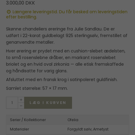
3.000,00 DKK
Længere leveringstid. Du får besked om leveringstiden
efter bestilling.
Skønne chandeliers øreringe fra Julie Sandlau. De er
udført i 22-karat guldbelagt 925 sterlingsølv, fremstillet af
genanvendte metaller.
Hver ørering er prydet med en cushion-slebet ædelsten,
to små rosenslebne dråber, en markant rosenslebet
briolet og en hvid oval zirkonia — alle etisk fremskaffede
og håndisatte for varig glans.
Afsluttet med en fransk krog i satinpoleret guldfinish.
Samlet størrelse: 57 × 17 mm.
LÆG I KURVEN
Serier / Kollektioner
Ofelia
Materialer
Forgyldt sølv,
Ametyst