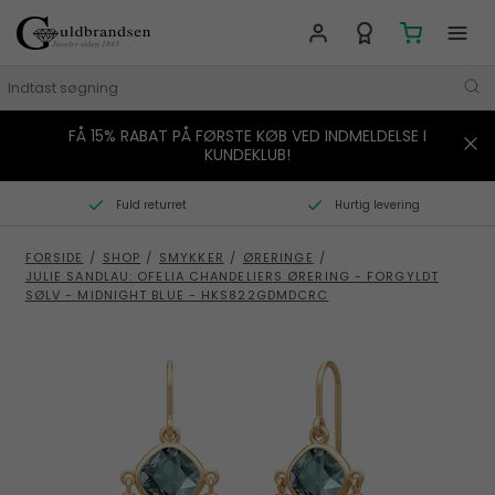
FÅ 15% RABAT PÅ FØRSTE KØB VED INDMELDELSE I
MÆRKER
KUNDEKLUB!
SMYKKER
Fuld returret
Hurtig levering
URE
FORSIDE
/
SHOP
/
SMYKKER
/
ØRERINGE
/
JULIE SANDLAU: OFELIA CHANDELIERS ØRERING - FORGYLDT
BOLIG
SØLV - MIDNIGHT BLUE - HKS822GDMDCRC
GAVER
STORIES
TILBUD
KONTAKT OS