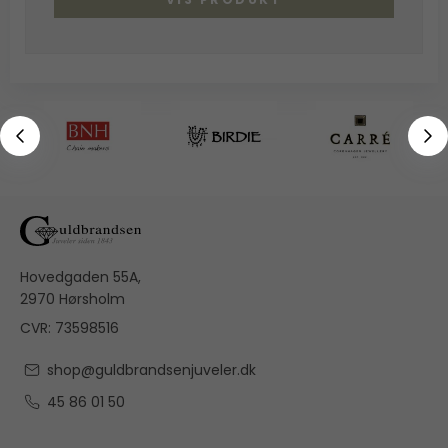
Hovedgaden 55A,
2970 Hørsholm
CVR: 73598516
shop@guldbrandsenjuveler.dk
45 86 01 50