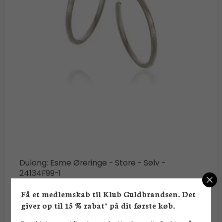
Dulong: Esme Øreringe - Store - Sølv -
24134F99-1
Dulong Fine Jewelry
Få et medlemskab til Klub Guldbrandsen. Det
giver op til 15 % rabat* på dit første køb.
1.900,00 DKK