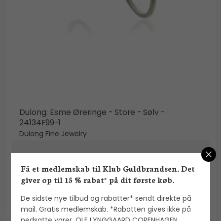
Dulong: Esme Øreringe - Store - Sølv -
24134F99-1
Dulong Fine Jewelry
1.900,00 DKK
Få et medlemskab til Klub Guldbrandsen. Det
giver op til 15 % rabat* på dit første køb.
VIS PRODUKT
De sidste nye tilbud og rabatter* sendt direkte på
mail. Gratis medlemskab. *Rabatten gives ikke på
nedsatte varer, OLE LYNGGAARD COPENHAGEN,