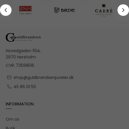
Hovedgaden 55A,
2970 Hørsholm
CVR: 73598516
shop@guldbrandsenjuveler.dk
45 86 01 50
INFORMATION
Om os
Butik