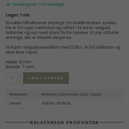
Leveringstid: 1-3 hverdage
Lager: 1 stk.
Smukke håndlavede øreringe fra Guldbrandsen Juveler.
De er fra eget værksted og udført i 14 karat rødguld,
brillanter og sat med store flotte topaser. Et par stilfulde
øreringe, der er klassisk elegante.
14 karat rødguldsørestikker med 0,18ct. W/VS brillanter og
skye blue topas.
Højde: 9 mm
Bredde: 7 mm.
LÆG I KURVEN
Materialer
Brillanter,
Diamanter,
Guld,
Topas
Varenr.
GUE195-SKYBLUE
RELATEREDE PRODUKTER