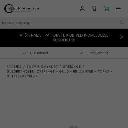
FÅ 15% RABAT PÅ FØRSTE KØB VED INDMELDELSE I
MÆRKER
KUNDEKLUB!
SMYKKER
Fuld returret
Hurtig levering
URE
FORSIDE
/
SHOP
/
SMYKKER
/
ØRERINGE
/
GULDBRANDSEN: ØRERINGE - GULD - BRILLANTER - TOPAS -
BOLIG
GUE195-SKYBLUE
GAVER
STORIES
TILBUD
KONTAKT OS