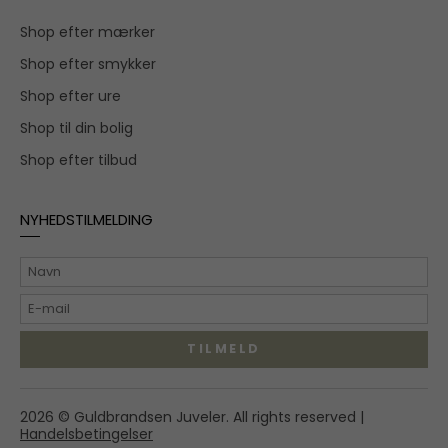
Shop efter mærker
Shop efter smykker
Shop efter ure
Shop til din bolig
Shop efter tilbud
NYHEDSTILMELDING
TILMELD
Hovedgaden 55A,
2026 © Guldbrandsen Juveler. All rights reserved |
2970 Hørsholm
Handelsbetingelser