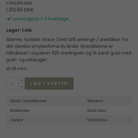
1.750,00 DKK
1.312,50 DKK
Leveringstid: 1-3 hverdage
Lager: 1 stk.
Skønne, rustikke Grace Creol Ø15 øreringe / ørestikker fra
det danske smykkefirma By Birdie. Ørestikkerne er
håndlavet i oxyderet 925 sterlingsølv og 14 karat guld med
guld- og sølvkugler.
Ø=15 mm
LÆG I KURVEN
Serier / Kollektioner
Windsor
Materialer
Guld,
Sølv
Varenr.
50811390A