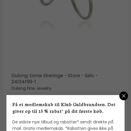
Dulong: Esme Øreringe - Store - Sølv -
24134F99-1
Dulong Fine Jewelry
Få et medlemskab til Klub Guldbrandsen. Det
1.900,00 DKK
giver op til 15 % rabat* på dit første køb.
VIS PRODUKT
De sidste nye tilbud og rabatter* sendt direkte på
mail. Gratis medlemskab. *Rabatten gives ikke på