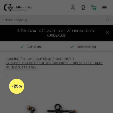
FÅ 15% RABAT PÅ FØRSTE KØB VED INDMELDELSE I
MÆRKER
KUNDEKLUB!
SMYKKER
Fuld returret
Hurtig levering
URE
FORSIDE
/
SHOP
/
SMYKKER
/
ØRERINGE
/
BY BIRDIE: GRACE CREOL Ø15 ØRERINGE - ØRESTIKKER I 14 KT
BOLIG
GULD OG 925 SØLV
GAVER
-25%
STORIES
TILBUD
KONTAKT OS