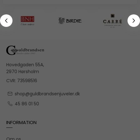
Hovedgaden 55A,
2970 Hørsholm
CVR: 73598516
shop@guldbrandsenjuveler.dk
45 86 01 50
INFORMATION
Om os