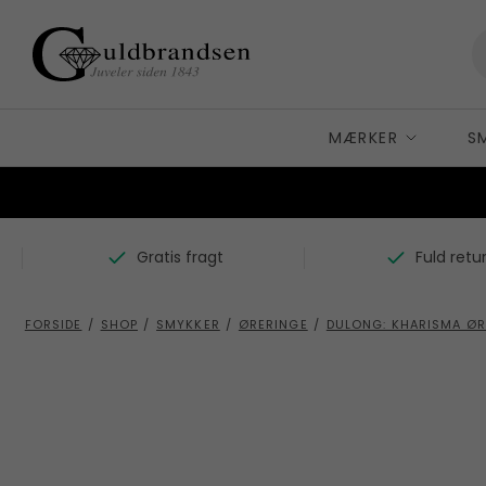
MÆRKER
S
K
A
Carré Copenhagen
Gratis fragt
Fuld retu
A
D
Alexander Lynggaard
B
B
Dulong Fine Jewelry
FORSIDE
/
SHOP
/
SMYKKER
/
ØRERINGE
/
DULONG: KHARISMA ØRE
H
F
Bergsøe
H
BNH
Flora Danica
R
By Birdie
G
S
C
Gense