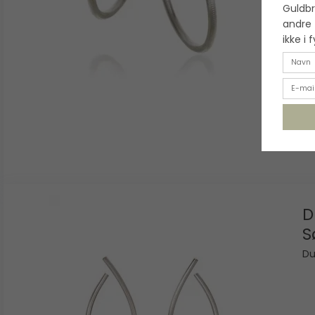
Guldbr
andre 
ikke i 
D
S
Du