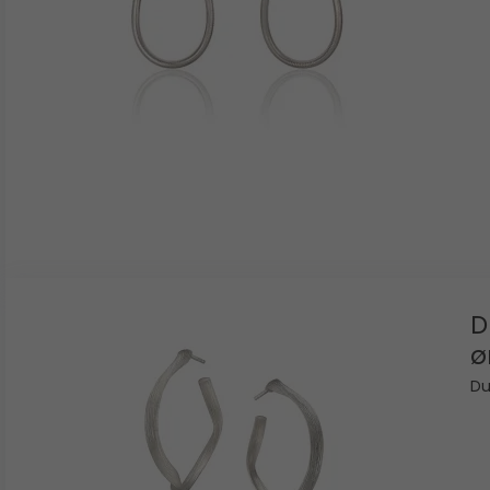
D
ø
Du