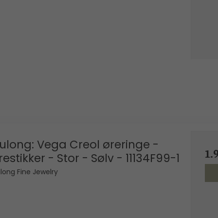
ulong: Vega Creol øreringe -
1.
restikker - Stor - Sølv - 11134F99-1
long Fine Jewelry