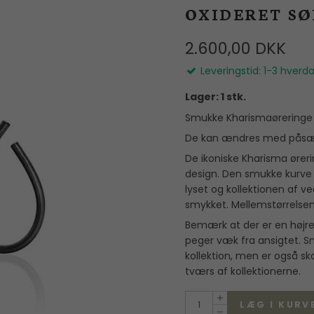
Mors Dag
reringe
Flora Danica
OXIDERET SØL
I
Manchetknapper
Dåbsgaver
Georg Jensen
Herreringe
2.600,00 DKK
Valentinsdag
Guldbrandsen
Nål
Leveringstid: 1-3 hverd
Julegaver
Heiring
Lager: 1 stk.
Hultquist
Smukke Kharismaøreringe i 
De kan ændres med påsæt
IX STUDIOS
De ikoniske Kharisma øreri
Jane Kønig
design. Den smukke kurve e
lyset og kollektionen af 
Julie Sandlau
smykket. Mellemstørrelsen p
Lab Grown Diamonds
Bemærk at der er en højre 
peger væk fra ansigtet. S
Line & Jo
kollektion, men er også sk
OLE LYNGGAARD
tværs af kollektionerne.
COPENHAGEN
LÆG I KURV
Polar Jewelry