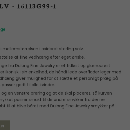
P
V - 16113G99-1
age
mellemstørrelsen i oxideret sterling sølv.
telse af fine vedhæng efter eget ønske.
nge fra Dulong Fine Jewelry er et tidløst og glamourøst
r ikonisk i sin enkelhed, de håndfilede overflader leger med
vedhæng giver mulighed for at sætte et personligt præg på
asser godt til alle kvinder.
og en venstre ørering og at de skal placeres, så kurven
mykket passer smukt til de andre smykker fra denne
abt til at blive båret med Dulong Fine Jewelry smykker på
EN