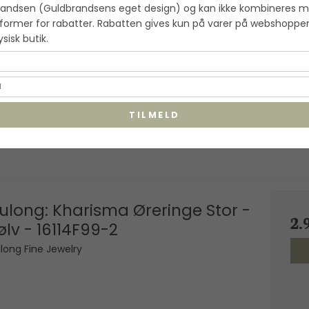
andsen (Guldbrandsens eget design) og kan ikke kombineres 
former for rabatter. Rabatten gives kun på varer på webshoppe
fysisk butik.
TILMELD
ulong: Kharisma Øreringe Stor -
2.
ølv - 16114F99-2
long Fine Jewelry