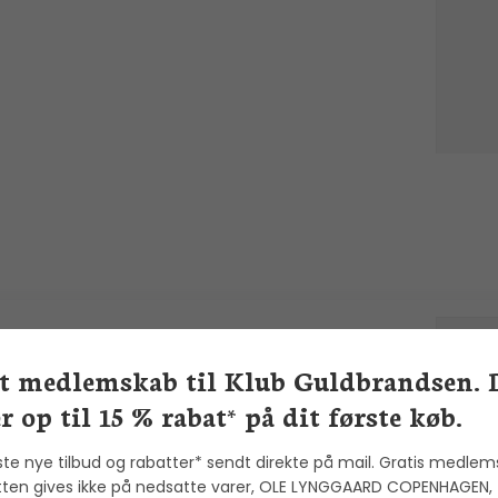
ulong: Esme Øreringe - Store -
1.
ølv - 24134F99-1
et medlemskab til Klub Guldbrandsen. 
r op til 15 % rabat* på dit første køb.
long Fine Jewelry
ste nye tilbud og rabatter* sendt direkte på mail. Gratis medlem
ten gives ikke på nedsatte varer, OLE LYNGGAARD COPENHAGEN,