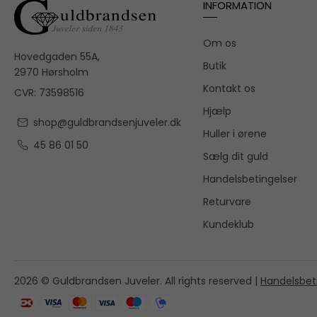
INFORMATION
Om os
Hovedgaden 55A,
Butik
2970 Hørsholm
Kontakt os
CVR: 73598516
Hjælp
shop@guldbrandsenjuveler.dk
Huller i ørene
45 86 01 50
Sælg dit guld
Handelsbetingelser
Returvare
Kundeklub
2026 © Guldbrandsen Juveler. All rights reserved |
Handelsbet