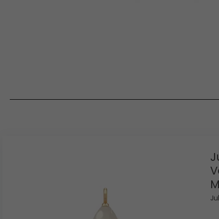
J
V
M
Ju