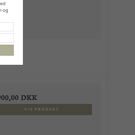
med
n og
900,00 DKK
VIS PRODUKT