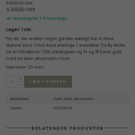
5.600,00 DKK
4.200,00 DKK
Leveringstid: 1-3 hverdage
Lager: 1 stk.
For de, der ønsker noget ganske særligt har vi disse
skønne Zeus Creol Azua øreringe / ørestikker fra By Birdie.
De er håndlavet i 925 sterlingsølv og 14 og 18 karat guld
med en skøn akvamarin i hver.
Diamater: 20 mm
LÆG I KURVEN
Materialer
Guld,
Sølv,
Akvamarin
Varenr.
50811267A
RELATEREDE PRODUKTER