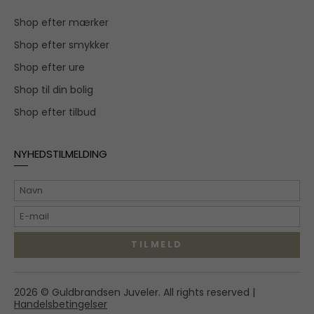
Shop efter mærker
Shop efter smykker
Shop efter ure
Shop til din bolig
Shop efter tilbud
NYHEDSTILMELDING
TILMELD
Hovedgaden 55A,
2026 © Guldbrandsen Juveler. All rights reserved |
2970 Hørsholm
Handelsbetingelser