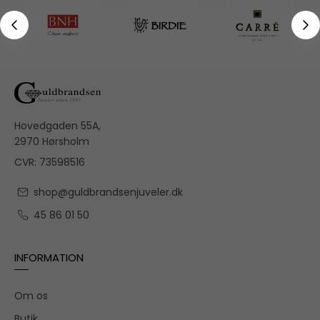
Hovedgaden 55A,
2970 Hørsholm
CVR: 73598516
shop@guldbrandsenjuveler.dk
45 86 01 50
INFORMATION
Om os
Butik