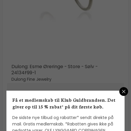
Dulong: Esme Øreringe - Store - Sølv -
24134F99-1
Dulong Fine Jewelry
1.900,00 DKK
Få et medlemskab til Klub Guldbrandsen. Det
giver op til 15 % rabat* på dit første køb.
VIS PRODUKT
De sidste nye tilbud og rabatter* sendt direkte på
mail. Gratis medlemskab. *Rabatten gives ikke på
nedsatte varer, OLE LYNGGAARD COPENHAGEN,