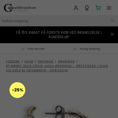
FÅ 15% RABAT PÅ FØRSTE KØB VED INDMELDELSE I
MÆRKER
KUNDEKLUB!
SMYKKER
Fuld returret
Hurtig levering
URE
FORSIDE
/
SHOP
/
SMYKKER
/
ØRERINGE
/
BY BIRDIE: ZEUS CREOL AQUA ØRERINGE - ØRESTIKKER I GULD
BOLIG
OG SØLV M. AKVAMARIN - 50811267A
GAVER
-25%
STORIES
TILBUD
KONTAKT OS