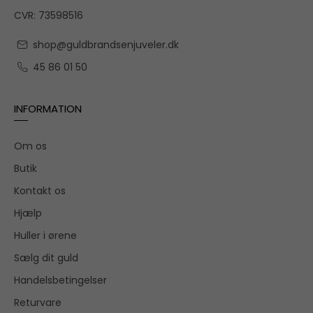
CVR: 73598516
shop@guldbrandsenjuveler.dk
45 86 01 50
INFORMATION
Om os
Butik
Kontakt os
Hjælp
Huller i ørene
Sælg dit guld
Handelsbetingelser
Returvare