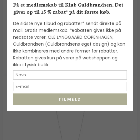
Få et medlemskab til Klub Guldbrandsen. Det
Flora Danica: Firkløver med silkehalskæde -
giver op til 15 % rabat* på dit første køb.
forgyldt Sølv - FLC-SilkNe-G
Flora Danica
De sidste nye tilbud og rabatter* sendt direkte på
mail. Gratis medlemskab. *Rabatten gives ikke på
nedsatte varer, OLE LYNGGAARD COPENHAGEN,
2.900,00 DKK
Guldbrandsen (Guldbrandsens eget design) og kan
VIS PRODUKT
ikke kombineres med andre former for rabatter.
Rabatten gives kun på varer på webshoppen og
ikke i fysisk butik.
TILMELD