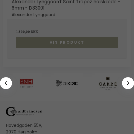
Alexander Lynggaard: Saint Tropez halskæde -
6mm - D33001
Alexander Lynggaard
1.800,00 DKK
VIS PRODUKT
Hovedgaden 55A,
2970 Hørsholm