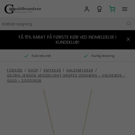
FÅ 15% RABAT PÅ FØRSTE KØB VED INDMELDELSE I
MÆRKER
KUNDEKLUB!
SMYKKER
Fuld returret
Hurtig levering
URE
FORSIDE
/
SHOP
/
SMYKKER
/
HALSSMYKKER
/
GEORG JENSEN: MOONLIGHT GRAPES VEDHÆNG - HALSKÆDE -
BOLIG
GULD - 20001636
GAVER
STORIES
TILBUD
KONTAKT OS