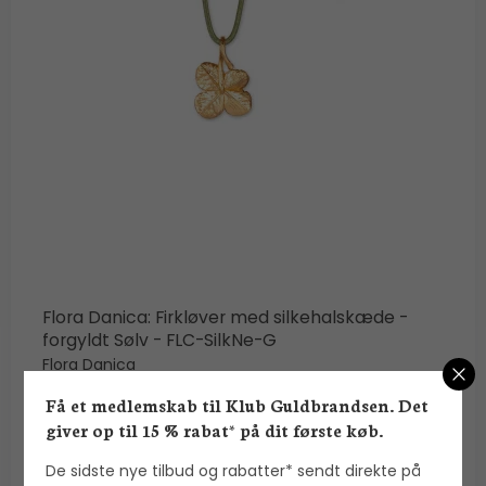
Flora Danica: Firkløver med silkehalskæde -
forgyldt Sølv - FLC-SilkNe-G
Flora Danica
Få et medlemskab til Klub Guldbrandsen. Det
2.900,00 DKK
giver op til 15 % rabat* på dit første køb.
VIS PRODUKT
De sidste nye tilbud og rabatter* sendt direkte på