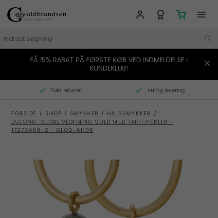
FÅ 15% RABAT PÅ FØRSTE KØB VED INDMELDELSE I
MÆRKER
KUNDEKLUB!
SMYKKER
Fuld returret
Hurtig levering
URE
FORSIDE
/
SHOP
/
SMYKKER
/
HALSSMYKKER
/
DULONG: GLOBE VEDHÆNG GULD MED TAHITIPERLER -
BOLIG
17270A08-2 - GLO2-A1108
GAVER
STORIES
TILBUD
KONTAKT OS