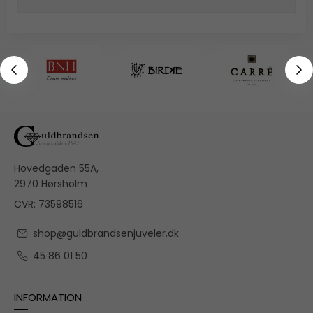
Hovedgaden 55A,
2970 Hørsholm
CVR: 73598516
shop@guldbrandsenjuveler.dk
45 86 01 50
INFORMATION