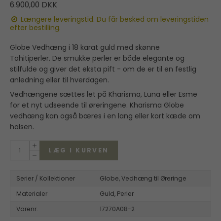
6.900,00 DKK
Længere leveringstid. Du får besked om leveringstiden
efter bestilling.
Globe Vedhæng i 18 karat guld med skønne
Tahitiperler. De smukke perler er både elegante og
stilfulde og giver det eksta pift - om de er til en festlig
anledning eller til hverdagen.
Vedhængene sættes let på Kharisma, Luna eller Esme
for et nyt udseende til øreringene. Kharisma Globe
vedhæng kan også bæres i en lang eller kort kæde om
halsen.
LÆG I KURVEN
Serier / Kollektioner
Globe,
Vedhæng til Øreringe
Materialer
Guld,
Perler
Varenr.
17270A08-2