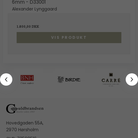
6mm - D33001
Alexander Lynggaard
1.800,00 DKK
VIS PRODUKT
Hovedgaden 55A,
2970 Hørsholm