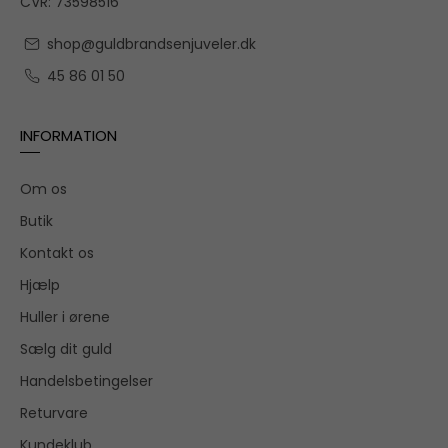
CVR: 73598516
shop@guldbrandsenjuveler.dk
45 86 01 50
INFORMATION
Om os
Butik
Kontakt os
Hjælp
Huller i ørene
Sælg dit guld
Handelsbetingelser
Returvare
Kundeklub