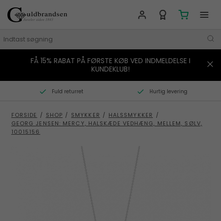
FÅ 15% RABAT PÅ FØRSTE KØB VED INDMELDELSE I
MÆRKER
KUNDEKLUB!
SMYKKER
Fuld returret
Hurtig levering
URE
FORSIDE
/
SHOP
/
SMYKKER
/
HALSSMYKKER
/
GEORG JENSEN: MERCY, HALSKÆDE VEDHÆNG, MELLEM, SØLV,
BOLIG
10015156
GAVER
STORIES
TILBUD
KONTAKT OS