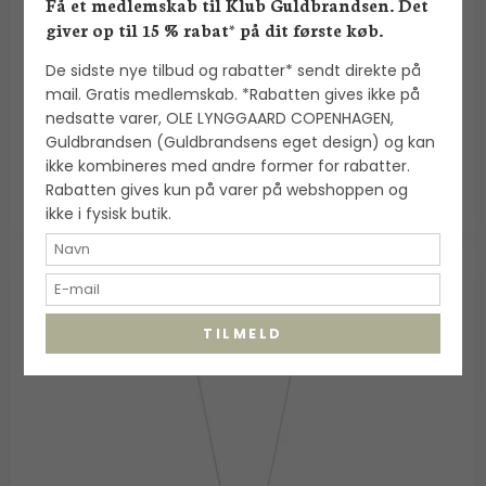
Flora Danica: Firkløver med silkehalskæde -
Få et medlemskab til Klub Guldbrandsen. Det
forgyldt Sølv - FLC-SilkNe-G
giver op til 15 % rabat* på dit første køb.
Flora Danica
De sidste nye tilbud og rabatter* sendt direkte på
mail. Gratis medlemskab. *Rabatten gives ikke på
2.900,00 DKK
nedsatte varer, OLE LYNGGAARD COPENHAGEN,
Guldbrandsen (Guldbrandsens eget design) og kan
VIS PRODUKT
ikke kombineres med andre former for rabatter.
Rabatten gives kun på varer på webshoppen og
ikke i fysisk butik.
TILMELD