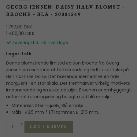
GEORG JENSEN: DAISY HALV BLOMST -
BROCHE - BLÅ - 20001549
1.750,00 DKK
1.400,00 DKK
Leveringstid: 1-3 hverdage
Lager: 1 stk.
Denne blomstrende limited edition broche fra Georg
Jensen præsenterer et forfriskende og hidtil uset take på
den klassiske Daisy. Det bærende element er en halv
marguerit i en stor skala. Det fremhæver virkelig motivets
imponerende og smukke detaljer. Brochen er omhyggeligt
udformet i sterlingsølv og belagt med blå emalje.
Materialer: Sterlingsølv, Blå emalje
Mål:H: 43,5 mm / 1,71 tommer. B: 21,5 mm.
LÆG I KURVEN