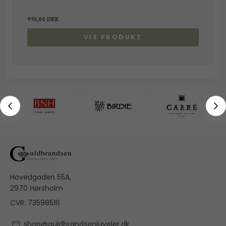
995,00 DKK
VIS PRODUKT
Hovedgaden 55A,
2970 Hørsholm
CVR: 73598516
shop@guldbrandsenjuveler.dk