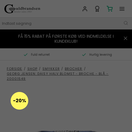
FÅ 15% RABAT PÅ FØRSTE KØB VED INDMELDELSE I
MÆRKER
KUNDEKLUB!
SMYKKER
Fuld returret
Hurtig levering
URE
FORSIDE
/
SHOP
/
SMYKKER
/
BROCHER
/
GEORG JENSEN: DAISY HALV BLOMST - BROCHE - BLÅ -
BOLIG
20001549
GAVER
-20%
STORIES
TILBUD
KONTAKT OS