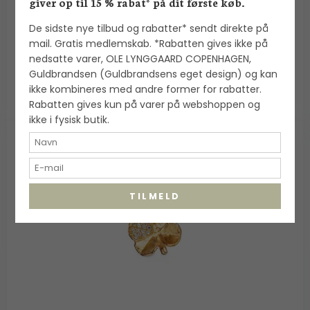
giver op til 15 % rabat* på dit første køb.
De sidste nye tilbud og rabatter* sendt direkte på
3.900,00 DKK
mail. Gratis medlemskab. *Rabatten gives ikke på
nedsatte varer, OLE LYNGGAARD COPENHAGEN,
VIS PRODUKT
Guldbrandsen (Guldbrandsens eget design) og kan
ikke kombineres med andre former for rabatter.
Rabatten gives kun på varer på webshoppen og
ikke i fysisk butik.
TILMELD