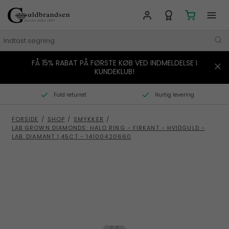
FÅ 15% RABAT PÅ FØRSTE KØB VED INDMELDELSE I
MÆRKER
KUNDEKLUB!
SMYKKER
Fuld returret
Hurtig levering
URE
FORSIDE
/
SHOP
/
SMYKKER
/
LAB GROWN DIAMONDS: HALO RING - FIRKANT - HVIDGULD -
BOLIG
LAB. DIAMANT 1,45CT - 14100420660
GAVER
STORIES
TILBUD
KONTAKT OS