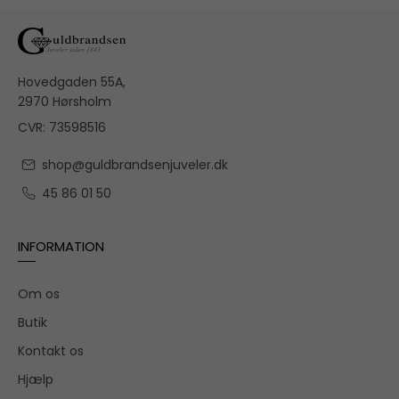
Hovedgaden 55A,
2970 Hørsholm
CVR: 73598516
shop@guldbrandsenjuveler.dk
45 86 01 50
INFORMATION
Om os
Butik
Kontakt os
Hjælp