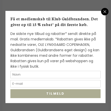
Få et medlemskab til Klub Guldbrandsen. Det
giver op til 15 % rabat* på dit første køb.
De sidste nye tilbud og rabatter* sendt direkte på
Alexander Lynggaard: ColorUp Lava Stone
mail. Gratis medlemskab. *Rabatten gives ikke på
armbånd (8mm) - C00240
nedsatte varer, OLE LYNGGAARD COPENHAGEN,
Alexander Lynggaard
Guldbrandsen (Guldbrandsens eget design) og kan
ikke kombineres med andre former for rabatter.
Rabatten gives kun på varer på webshoppen og
700,00 DKK
ikke i fysisk butik.
VIS PRODUKT
TILMELD