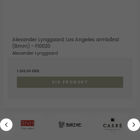
Alexander Lynggaard: Los Angeles armbånd
(8mm) - F10020
Alexander Lynggaard
1.200,00 DKK
VIS PRODUKT