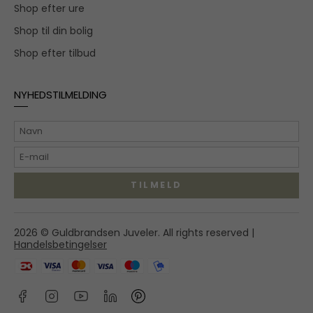
Shop efter ure
Shop til din bolig
Shop efter tilbud
NYHEDSTILMELDING
TILMELD
Hovedgaden 55A,
2026 © Guldbrandsen Juveler. All rights reserved |
2970 Hørsholm
Handelsbetingelser
shop@guldbrandsenjuveler.dk
45 86 01 50