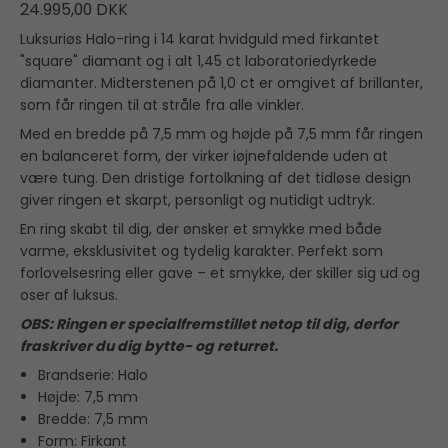
24.995,00 DKK
Luksuriøs Halo-ring i 14 karat hvidguld med firkantet
"square" diamant og i alt 1,45 ct laboratoriedyrkede
diamanter. Midterstenen på 1,0 ct er omgivet af brillanter,
som får ringen til at stråle fra alle vinkler.
Med en bredde på 7,5 mm og højde på 7,5 mm får ringen
en balanceret form, der virker iøjnefaldende uden at
være tung. Den dristige fortolkning af det tidløse design
giver ringen et skarpt, personligt og nutidigt udtryk.
En ring skabt til dig, der ønsker et smykke med både
varme, eksklusivitet og tydelig karakter. Perfekt som
forlovelsesring eller gave – et smykke, der skiller sig ud og
oser af luksus.
OBS: Ringen er specialfremstillet netop til dig, derfor
fraskriver du dig bytte- og returret.
Brandserie: Halo
Højde: 7,5 mm
Bredde: 7,5 mm
Form: Firkant