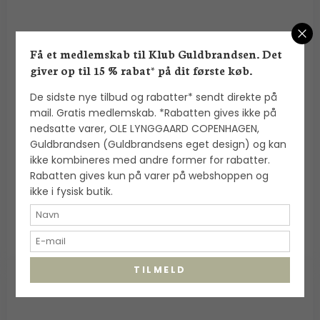
Få et medlemskab til Klub Guldbrandsen. Det
giver op til 15 % rabat* på dit første køb.
De sidste nye tilbud og rabatter* sendt direkte på
Alexander Lynggaard: ColorUp Lava Stone
mail. Gratis medlemskab. *Rabatten gives ikke på
armbånd (8mm) - C00240
nedsatte varer, OLE LYNGGAARD COPENHAGEN,
Alexander Lynggaard
Guldbrandsen (Guldbrandsens eget design) og kan
ikke kombineres med andre former for rabatter.
Rabatten gives kun på varer på webshoppen og
700,00 DKK
ikke i fysisk butik.
VIS PRODUKT
TILMELD