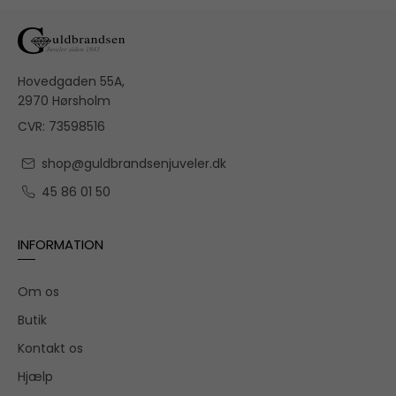
Hovedgaden 55A,
2970 Hørsholm
CVR: 73598516
shop@guldbrandsenjuveler.dk
45 86 01 50
INFORMATION
Om os
Butik
Kontakt os
Hjælp