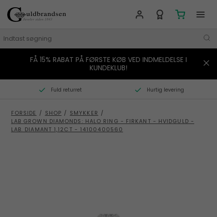
FÅ 15% RABAT PÅ FØRSTE KØB VED INDMELDELSE I
MÆRKER
KUNDEKLUB!
SMYKKER
Fuld returret
Hurtig levering
URE
FORSIDE
/
SHOP
/
SMYKKER
/
LAB GROWN DIAMONDS: HALO RING - FIRKANT - HVIDGULD -
BOLIG
LAB. DIAMANT 1,12CT - 14100400560
GAVER
STORIES
TILBUD
KONTAKT OS