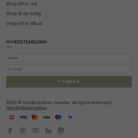
Shop efter ure
Shop til din bolig
Shop efter tilbud
NYHEDSTILMELDING
TILMELD
Hovedgaden 55A,
2026 © Guldbrandsen Juveler. All rights reserved |
2970 Hørsholm
Handelsbetingelser
shop@guldbrandsenjuveler.dk
45 86 01 50