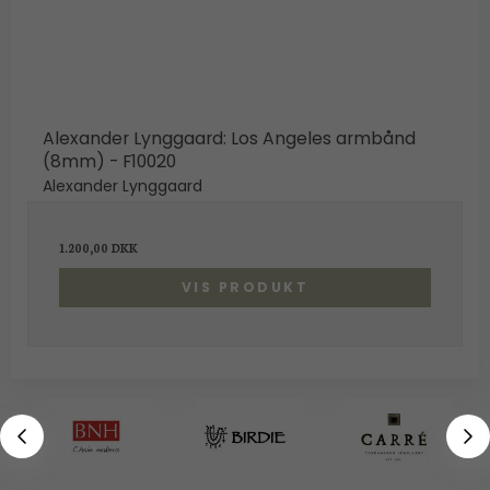
Alexander Lynggaard: Los Angeles armbånd
(8mm) - F10020
Alexander Lynggaard
1.200,00 DKK
VIS PRODUKT