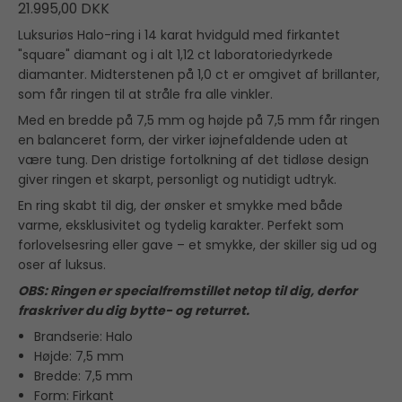
21.995,00 DKK
Luksuriøs Halo-ring i 14 karat hvidguld med firkantet
"square" diamant og i alt 1,12 ct laboratoriedyrkede
diamanter. Midterstenen på 1,0 ct er omgivet af brillanter,
som får ringen til at stråle fra alle vinkler.
Med en bredde på 7,5 mm og højde på 7,5 mm får ringen
en balanceret form, der virker iøjnefaldende uden at
være tung. Den dristige fortolkning af det tidløse design
giver ringen et skarpt, personligt og nutidigt udtryk.
En ring skabt til dig, der ønsker et smykke med både
varme, eksklusivitet og tydelig karakter. Perfekt som
forlovelsesring eller gave – et smykke, der skiller sig ud og
oser af luksus.
OBS: Ringen er specialfremstillet netop til dig, derfor
fraskriver du dig bytte- og returret.
Brandserie: Halo
Højde: 7,5 mm
Bredde: 7,5 mm
Form: Firkant