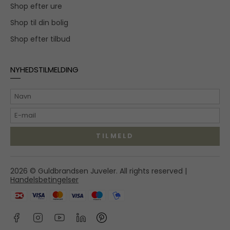
Shop efter ure
Shop til din bolig
Shop efter tilbud
NYHEDSTILMELDING
TILMELD
Hovedgaden 55A,
2026 © Guldbrandsen Juveler. All rights reserved |
2970 Hørsholm
Handelsbetingelser
shop@guldbrandsenjuveler.dk
45 86 01 50