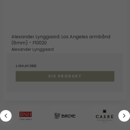
Alexander Lynggaard: Los Angeles armbånd
(8mm) - F10020
Alexander Lynggaard
1.200,00 DKK
VIS PRODUKT