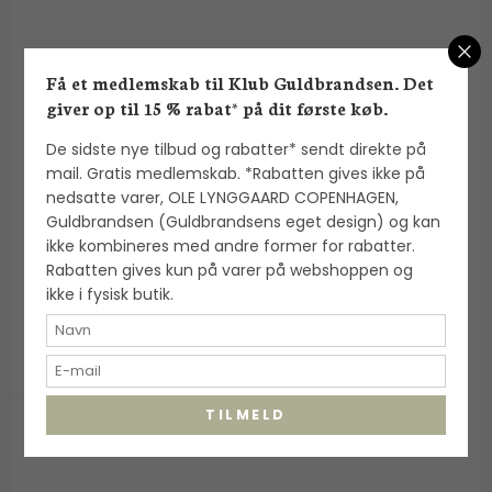
Få et medlemskab til Klub Guldbrandsen. Det
giver op til 15 % rabat* på dit første køb.
De sidste nye tilbud og rabatter* sendt direkte på
Alexander Lynggaard: ColorUp Lava Stone
mail. Gratis medlemskab. *Rabatten gives ikke på
armbånd (8mm) - C00240
nedsatte varer, OLE LYNGGAARD COPENHAGEN,
Alexander Lynggaard
Guldbrandsen (Guldbrandsens eget design) og kan
ikke kombineres med andre former for rabatter.
Rabatten gives kun på varer på webshoppen og
700,00 DKK
ikke i fysisk butik.
VIS PRODUKT
TILMELD