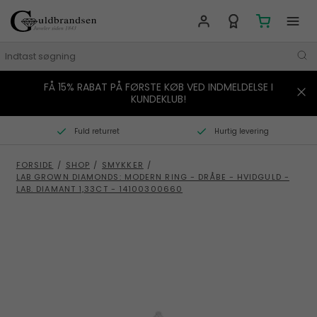
FÅ 15% RABAT PÅ FØRSTE KØB VED INDMELDELSE I
MÆRKER
KUNDEKLUB!
SMYKKER
Fuld returret
Hurtig levering
URE
FORSIDE
/
SHOP
/
SMYKKER
/
LAB GROWN DIAMONDS: MODERN RING - DRÅBE - HVIDGULD -
BOLIG
LAB. DIAMANT 1,33CT - 14100300660
GAVER
STORIES
TILBUD
KONTAKT OS