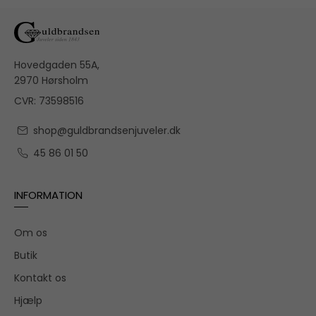
Hovedgaden 55A,
2970 Hørsholm
CVR: 73598516
shop@guldbrandsenjuveler.dk
45 86 01 50
INFORMATION
Om os
Butik
Kontakt os
Hjælp