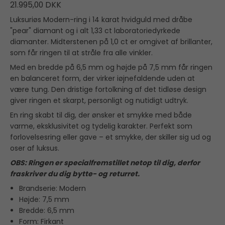
21.995,00 DKK
Luksuriøs Modern-ring i 14 karat hvidguld med dråbe
"pear" diamant og i alt 1,33 ct laboratoriedyrkede
diamanter. Midterstenen på 1,0 ct er omgivet af brillanter,
som får ringen til at stråle fra alle vinkler.
Med en bredde på 6,5 mm og højde på 7,5 mm får ringen
en balanceret form, der virker iøjnefaldende uden at
være tung. Den dristige fortolkning af det tidløse design
giver ringen et skarpt, personligt og nutidigt udtryk.
En ring skabt til dig, der ønsker et smykke med både
varme, eksklusivitet og tydelig karakter. Perfekt som
forlovelsesring eller gave – et smykke, der skiller sig ud og
oser af luksus.
OBS: Ringen er specialfremstillet netop til dig, derfor
fraskriver du dig bytte- og returret.
Brandserie: Modern
Højde: 7,5 mm
Bredde: 6,5 mm
Form: Firkant