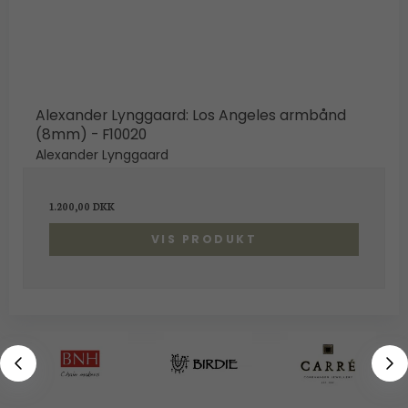
Alexander Lynggaard: Los Angeles armbånd
(8mm) - F10020
Alexander Lynggaard
1.200,00 DKK
VIS PRODUKT