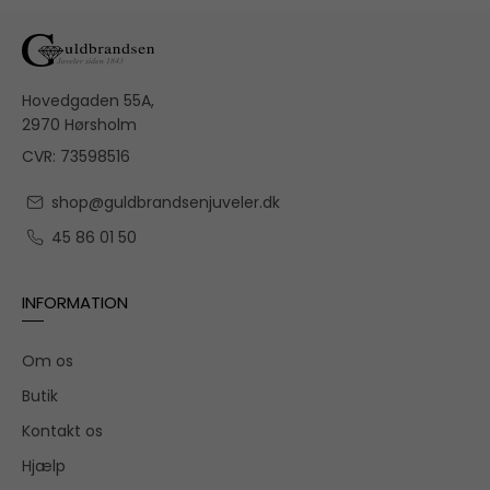
Hovedgaden 55A,
2970 Hørsholm
CVR: 73598516
shop@guldbrandsenjuveler.dk
45 86 01 50
INFORMATION
Om os
Butik
Kontakt os
Hjælp