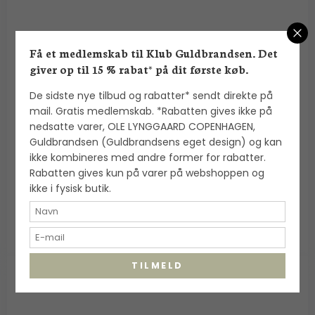
Få et medlemskab til Klub Guldbrandsen. Det
giver op til 15 % rabat* på dit første køb.
De sidste nye tilbud og rabatter* sendt direkte på
Alexander Lynggaard: ColorUp Lava Stone
mail. Gratis medlemskab. *Rabatten gives ikke på
armbånd (8mm) - C00240
nedsatte varer, OLE LYNGGAARD COPENHAGEN,
Alexander Lynggaard
Guldbrandsen (Guldbrandsens eget design) og kan
ikke kombineres med andre former for rabatter.
Rabatten gives kun på varer på webshoppen og
700,00 DKK
ikke i fysisk butik.
VIS PRODUKT
TILMELD