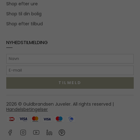
Shop efter ure
Shop til din bolig
Shop efter tilbud
NYHEDSTILMELDING
TILMELD
Hovedgaden 55A,
2026 © Guldbrandsen Juveler. All rights reserved |
2970 Hørsholm
Handelsbetingelser
shop@guldbrandsenjuveler.dk
45 86 01 50