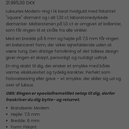
21.995,00 DKK
Luksuriøs Modern-ring i 14 karat hvidguld med firkantet
"square" diamant og i alt 1,33 ct laboratoriedyrkede
diamanter. Midterstenen på 1,0 ct er omgivet af brillanter,
som får ringen til at stråle fra alle vinkler.
Med en bredde på 6 mm og højde på 7,5 mm får ringen
en balanceret form, der virker iøjnefaldende uden at
være tung. Den dristige fortolkning af det tidløse design
giver ringen et skarpt, personligt og nutidigt udtryk.
En ring skabt til dig, der ønsker et smykke med både
varme, eksklusivitet og tydelig karakter. Perfekt som
forlovelsesring eller gave – et smykke, der skiller sig ud og
oser af luksus.
OBS: Ringen er specialfremstillet netop til dig, derfor
fraskriver du dig bytte- og returret.
Brandserie: Modern
Højde: 7,5 mm
Bredde: 6 mm
Form: Firkant