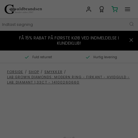
FÅ 15% RABAT PÅ FØRSTE KØB VED INDMELDELSE I
MÆRKER
KUNDEKLUB!
SMYKKER
Fuld returret
Hurtig levering
URE
FORSIDE
/
SHOP
/
SMYKKER
/
LAB GROWN DIAMONDS: MODERN RING - FIRKANT - HVIDGULD -
BOLIG
LAB. DIAMANT 1,33CT - 14100260660
GAVER
STORIES
TILBUD
KONTAKT OS