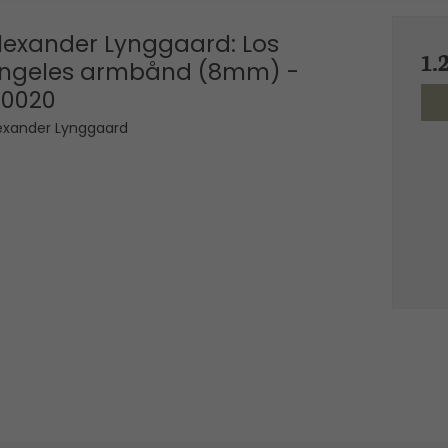
lexander Lynggaard: Los
1.
ngeles armbånd (8mm) -
10020
exander Lynggaard