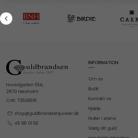
INFORMATION
Om os
Hovedgaden 55A,
Butik
2970 Hørsholm
Kontakt os
CVR: 73598516
Hjælp
shop@guldbrandsenjuveler.dk
Huller i ørene
45 86 01 50
Sælg dit guld
Handelsbetingelser