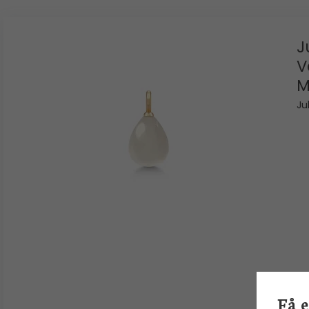
J
V
M
Ju
Få 