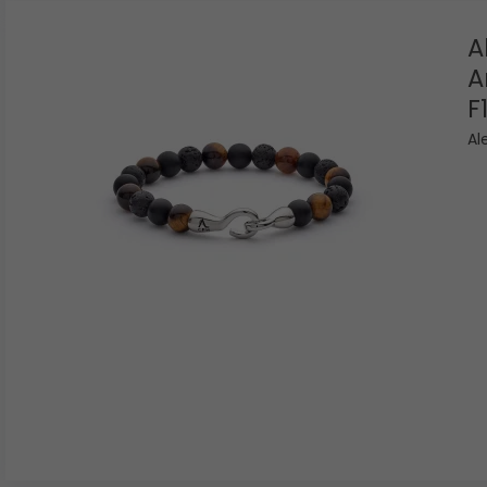
A
A
F
Al