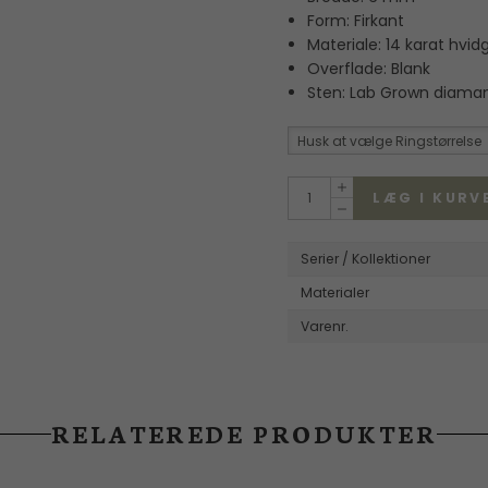
Form: Firkant
Wille Jewellery
Materiale: 14 karat hvid
Overflade: Blank
Sten: Lab Grown diaman
Husk at vælge Ringstørrelse
LÆG I KURV
Serier / Kollektioner
Materialer
Varenr.
RELATEREDE PRODUKTER