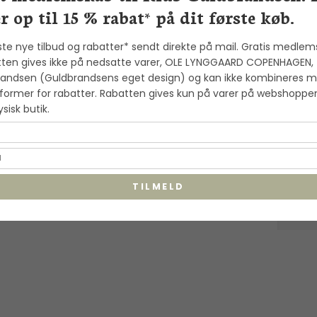
r op til 15 % rabat* på dit første køb.
lexander Lynggaard: ColorUp
ste nye tilbud og rabatter* sendt direkte på mail. Gratis medlem
7
ava Stone armbånd (8mm) -
ten gives ikke på nedsatte varer, OLE LYNGGAARD COPENHAGEN,
andsen (Guldbrandsens eget design) og kan ikke kombineres 
00240
former for rabatter. Rabatten gives kun på varer på webshoppe
exander Lynggaard
fysisk butik.
TILMELD