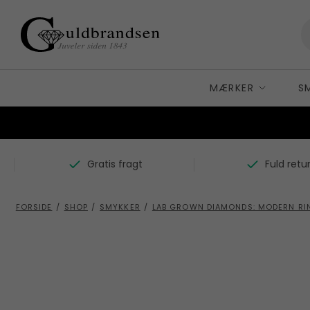
MÆRKER
S
K
A
Carré Copenhagen
Gratis fragt
Fuld retu
A
D
Alexander Lynggaard
B
B
Dulong Fine Jewelry
FORSIDE
/
SHOP
/
SMYKKER
/
LAB GROWN DIAMONDS: MODERN RING
H
F
Bergsøe
H
BNH
Flora Danica
R
By Birdie
G
S
C
Gense