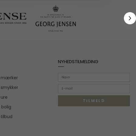
NYHEDSTILMELDING
r mærker
 smykker
 ure
TILMELD
 bolig
 tilbud