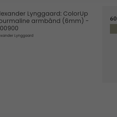
lexander Lynggaard: ColorUp
6
ourmaline armbånd (6mm) -
00900
exander Lynggaard