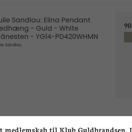
ulie Sandlau: Elina Pendant
90
edhæng - Guld - White
ånesten - YG14-PD420WHMN
lie Sandlau
et medlemskab til Klub Guldbrandsen. 