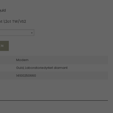
guld
t 1,2ct TW/VS2
EN
Modern
Guld,
Laboratoriedyrket diamant
14100250660