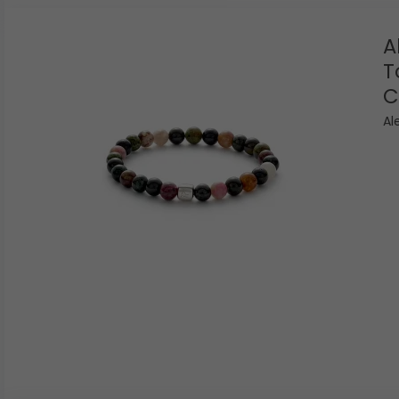
A
T
C
Al