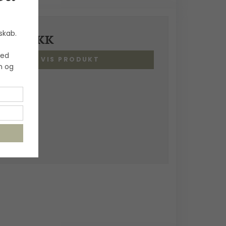
skab.
00,00 DKK
med
VIS PRODUKT
n og