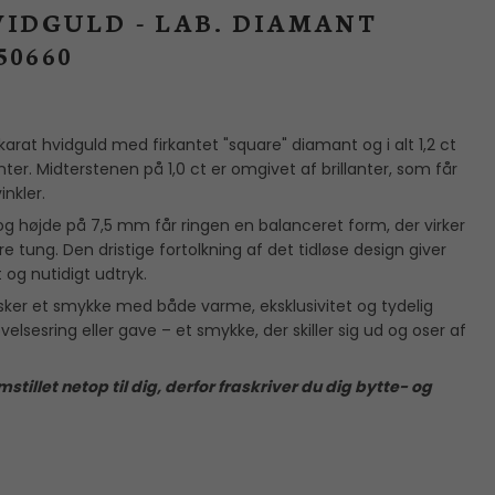
P
VIDGULD - LAB. DIAMANT
250660
karat hvidguld med firkantet "square" diamant og i alt 1,2 ct
er. Midterstenen på 1,0 ct er omgivet af brillanter, som får
vinkler.
 højde på 7,5 mm får ringen en balanceret form, der virker
 tung. Den dristige fortolkning af det tidløse design giver
t og nutidigt udtryk.
 ønsker et smykke med både varme, eksklusivitet og tydelig
velsesring eller gave – et smykke, der skiller sig ud og oser af
stillet netop til dig, derfor fraskriver du dig bytte- og