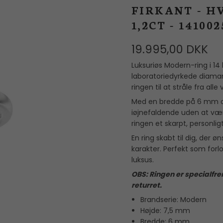
Mors Dag
reringe
Flora Danica
FIRKANT - H
I
Manchetknapper
1,2CT - 14100
Dåbsgaver
Georg Jensen
Herreringe
Valentinsdag
Guldbrandsen
19.995,00 DKK
Nål
Julegaver
Heiring
Luksuriøs Modern-ring i 14 
laboratoriedyrkede diamant
Hultquist
ringen til at stråle fra alle 
IX STUDIOS
Med en bredde på 6 mm og
iøjnefaldende uden at være
Jane Kønig
ringen et skarpt, personlig
Julie Sandlau
En ring skabt til dig, der
karakter. Perfekt som forlo
Lab Grown Diamonds
luksus.
Line & Jo
OBS: Ringen er specialfrem
returret.
OLE LYNGGAARD
Brandserie: Modern
COPENHAGEN
Højde: 7,5 mm
Polar Jewelry
Bredde: 6 mm