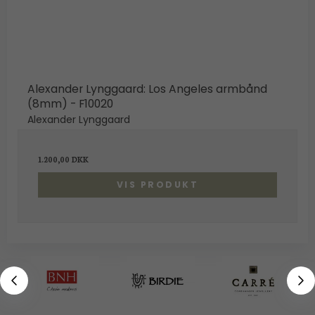
Alexander Lynggaard: Los Angeles armbånd
(8mm) - F10020
Alexander Lynggaard
1.200,00 DKK
VIS PRODUKT