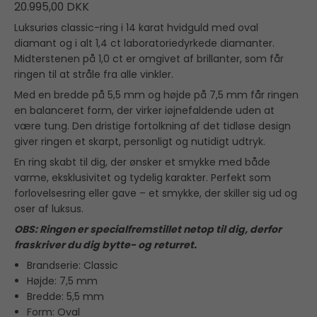
20.995,00 DKK
Luksuriøs classic-ring i 14 karat hvidguld med oval
diamant og i alt 1,4 ct laboratoriedyrkede diamanter.
Midterstenen på 1,0 ct er omgivet af brillanter, som får
ringen til at stråle fra alle vinkler.
Med en bredde på 5,5 mm og højde på 7,5 mm får ringen
en balanceret form, der virker iøjnefaldende uden at
være tung. Den dristige fortolkning af det tidløse design
giver ringen et skarpt, personligt og nutidigt udtryk.
En ring skabt til dig, der ønsker et smykke med både
varme, eksklusivitet og tydelig karakter. Perfekt som
forlovelsesring eller gave – et smykke, der skiller sig ud og
oser af luksus.
OBS: Ringen er specialfremstillet netop til dig, derfor
fraskriver du dig bytte- og returret.
Brandserie: Classic
Højde: 7,5 mm
Bredde: 5,5 mm
Form: Oval