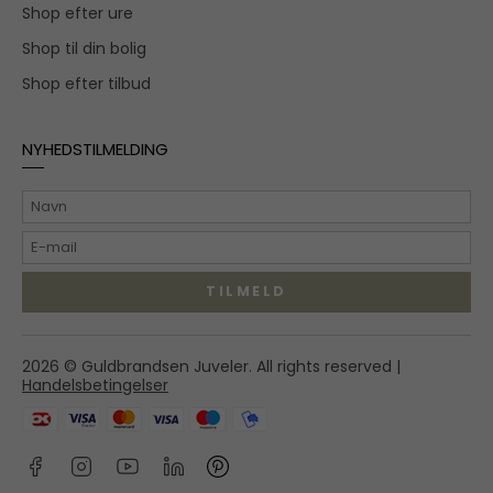
Shop efter ure
Shop til din bolig
Shop efter tilbud
NYHEDSTILMELDING
TILMELD
Hovedgaden 55A,
2026 © Guldbrandsen Juveler. All rights reserved |
2970 Hørsholm
Handelsbetingelser
shop@guldbrandsenjuveler.dk
45 86 01 50