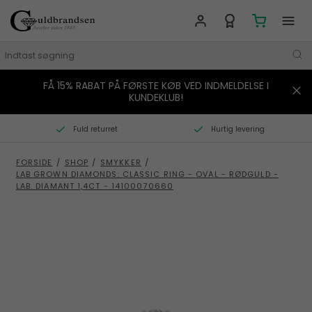
FÅ 15% RABAT PÅ FØRSTE KØB VED INDMELDELSE I
MÆRKER
KUNDEKLUB!
SMYKKER
Fuld returret
Hurtig levering
URE
FORSIDE
/
SHOP
/
SMYKKER
/
LAB GROWN DIAMONDS: CLASSIC RING - OVAL - RØDGULD -
BOLIG
LAB. DIAMANT 1,4CT - 14100070660
GAVER
STORIES
TILBUD
KONTAKT OS