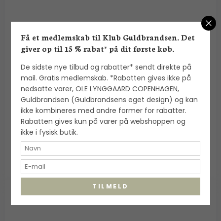
Få et medlemskab til Klub Guldbrandsen. Det
giver op til 15 % rabat* på dit første køb.
De sidste nye tilbud og rabatter* sendt direkte på
Alexander Lynggaard: ColorUp Lava Stone
mail. Gratis medlemskab. *Rabatten gives ikke på
armbånd (8mm) - C00240
nedsatte varer, OLE LYNGGAARD COPENHAGEN,
Alexander Lynggaard
Guldbrandsen (Guldbrandsens eget design) og kan
ikke kombineres med andre former for rabatter.
Rabatten gives kun på varer på webshoppen og
700,00 DKK
ikke i fysisk butik.
VIS PRODUKT
TILMELD