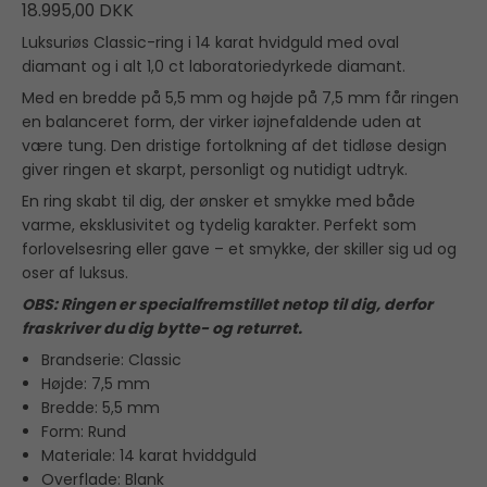
18.995,00 DKK
Luksuriøs Classic-ring i 14 karat hvidguld med oval
diamant og i alt 1,0 ct laboratoriedyrkede diamant.
Med en bredde på 5,5 mm og højde på 7,5 mm får ringen
en balanceret form, der virker iøjnefaldende uden at
være tung. Den dristige fortolkning af det tidløse design
giver ringen et skarpt, personligt og nutidigt udtryk.
En ring skabt til dig, der ønsker et smykke med både
varme, eksklusivitet og tydelig karakter. Perfekt som
forlovelsesring eller gave – et smykke, der skiller sig ud og
oser af luksus.
OBS: Ringen er specialfremstillet netop til dig, derfor
fraskriver du dig bytte- og returret.
Brandserie: Classic
Højde: 7,5 mm
Bredde: 5,5 mm
Form: Rund
Materiale: 14 karat hviddguld
Overflade: Blank