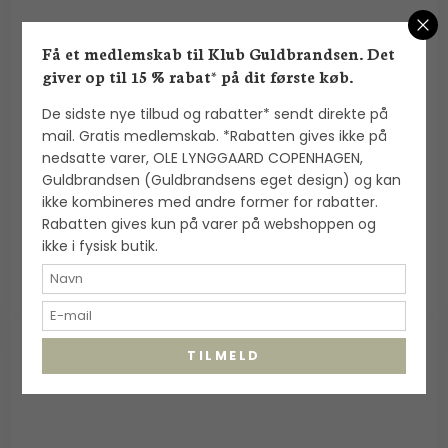
Få et medlemskab til Klub Guldbrandsen. Det
giver op til 15 % rabat* på dit første køb.
Alexander Lynggaard: ColorUp Lava Stone
De sidste nye tilbud og rabatter* sendt direkte på
armbånd (8mm) - C00240
mail. Gratis medlemskab. *Rabatten gives ikke på
Alexander Lynggaard
nedsatte varer, OLE LYNGGAARD COPENHAGEN,
Guldbrandsen (Guldbrandsens eget design) og kan
ikke kombineres med andre former for rabatter.
700,00 DKK
Rabatten gives kun på varer på webshoppen og
VIS PRODUKT
ikke i fysisk butik.
TILMELD