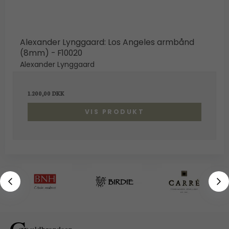
Alexander Lynggaard: Los Angeles armbånd
(8mm) - F10020
Alexander Lynggaard
1.200,00 DKK
VIS PRODUKT