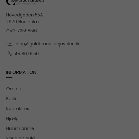
Hovedgaden 55A,
2970 Hørsholm
CVR: 73598516
shop@guldbrandsenjuveler.dk
45 86 01 50
INFORMATION
Om os
Butik
Kontakt os
Hjælp
Huller i ørene
Sælg dit guld