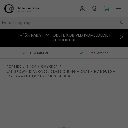
FÅ 15% RABAT PÅ FØRSTE KØB VED INDMELDELSE I
MÆRKER
KUNDEKLUB!
SMYKKER
Fuld returret
Hurtig levering
URE
FORSIDE
/
SHOP
/
SMYKKER
/
LAB GROWN DIAMONDS: CLASSIC RING - OVAL - HVIDGULD -
BOLIG
LAB. DIAMANT 1,0CT - 14100040660
GAVER
STORIES
TILBUD
KONTAKT OS