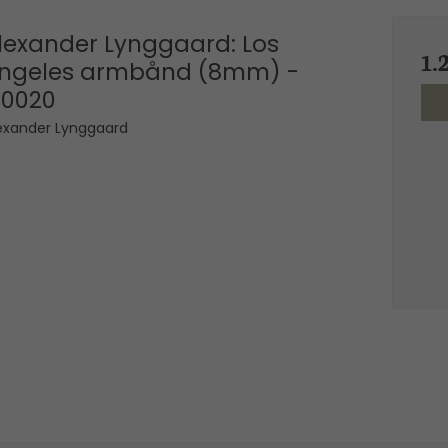
lexander Lynggaard: Los
1.
ngeles armbånd (8mm) -
10020
exander Lynggaard