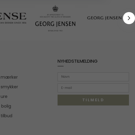
NYHEDSTILMELDING
r mærker
 smykker
 ure
TILMELD
 bolig
 tilbud