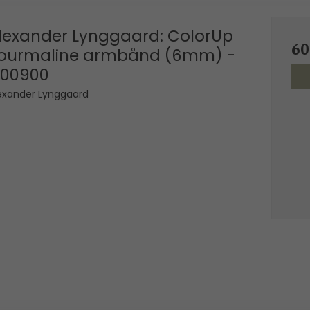
lexander Lynggaard: ColorUp
6
ourmaline armbånd (6mm) -
00900
exander Lynggaard