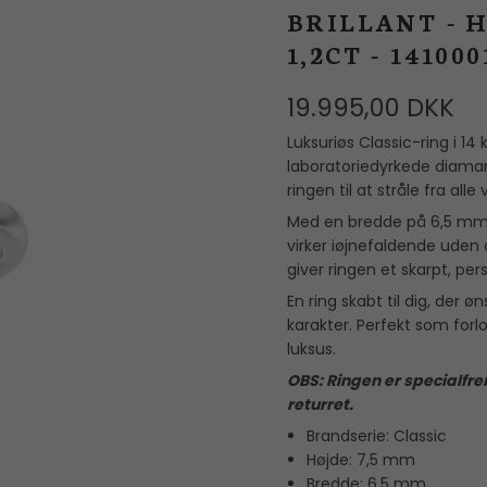
Mors Dag
reringe
Flora Danica
BRILLANT - 
I
Manchetknapper
1,2CT - 141000
Dåbsgaver
Georg Jensen
Herreringe
Valentinsdag
Guldbrandsen
19.995,00 DKK
Nål
Julegaver
Heiring
Luksuriøs Classic-ring i 14 
laboratoriedyrkede diamant
Hultquist
ringen til at stråle fra alle 
IX STUDIOS
Med en bredde på 6,5 mm 
virker iøjnefaldende uden 
Jane Kønig
giver ringen et skarpt, per
Julie Sandlau
En ring skabt til dig, der
karakter. Perfekt som forlo
Lab Grown Diamonds
luksus.
Line & Jo
OBS: Ringen er specialfrem
returret.
OLE LYNGGAARD
Brandserie: Classic
COPENHAGEN
Højde: 7,5 mm
Polar Jewelry
Bredde: 6,5 mm