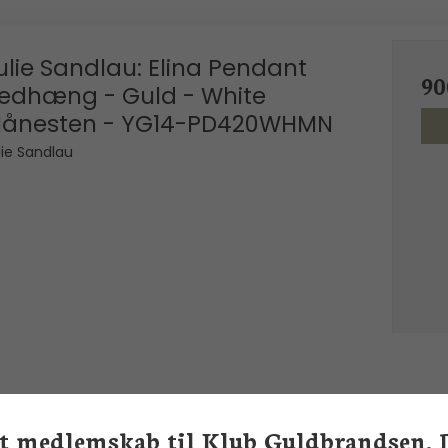
ulie Sandlau: Elina Pendant
90
edhæng - Guld - White
ånesten - YG14-PD420WHMN
lie Sandlau
et medlemskab til Klub Guldbrandsen. 