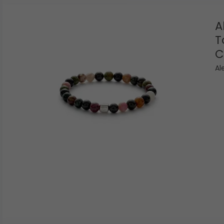
A
T
C
Al