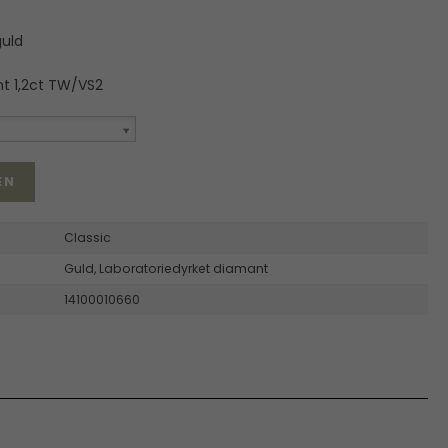
guld
t 1,2ct TW/VS2
EN
Classic
Guld,
Laboratoriedyrket diamant
14100010660