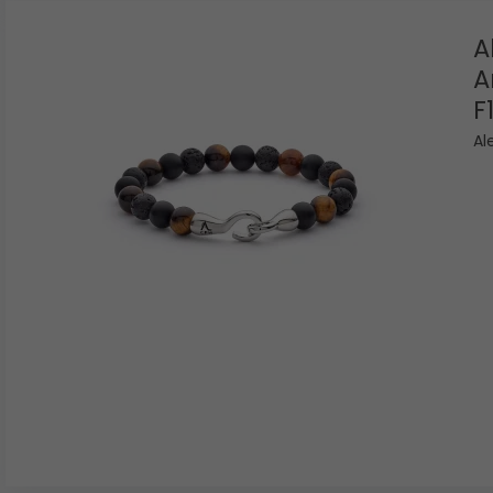
A
A
F
Al