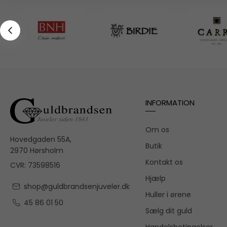
INFORMATION
Om os
Hovedgaden 55A,
Butik
2970 Hørsholm
Kontakt os
CVR: 73598516
Hjælp
shop@guldbrandsenjuveler.dk
Huller i ørene
45 86 01 50
Sælg dit guld
Handelsbetingelser