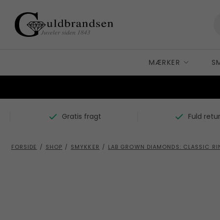
MÆRKER
S
K
A
Carré Copenhagen
Gratis fragt
Fuld retu
A
D
Alexander Lynggaard
B
B
Dulong Fine Jewelry
FORSIDE
/
SHOP
/
SMYKKER
/
LAB GROWN DIAMONDS: CLASSIC RING
H
F
Bergsøe
H
BNH
Flora Danica
R
By Birdie
G
S
C
Gense