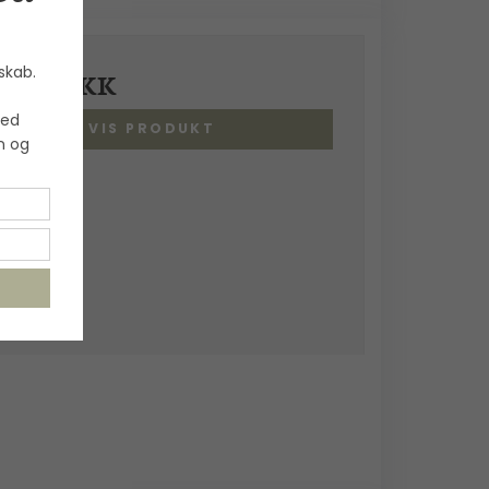
skab.
00,00 DKK
med
VIS PRODUKT
n og