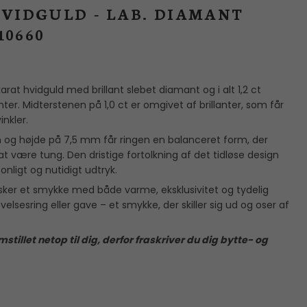
P
HVIDGULD - LAB. DIAMANT
10660
karat hvidguld med brillant slebet diamant og i alt 1,2 ct
er. Midterstenen på 1,0 ct er omgivet af brillanter, som får
vinkler.
og højde på 7,5 mm får ringen en balanceret form, der
at være tung. Den dristige fortolkning af det tidløse design
sonligt og nutidigt udtryk.
 ønsker et smykke med både varme, eksklusivitet og tydelig
velsesring eller gave – et smykke, der skiller sig ud og oser af
stillet netop til dig, derfor fraskriver du dig bytte- og