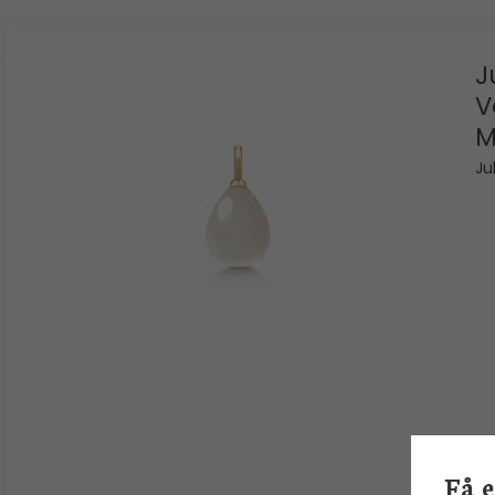
J
V
M
Ju
Få 