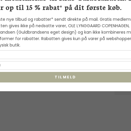
r op til 15 % rabat* på dit første køb.
lexander Lynggaard: ColorUp
ste nye tilbud og rabatter* sendt direkte på mail. Gratis medlem
7
ava Stone armbånd (8mm) -
ten gives ikke på nedsatte varer, OLE LYNGGAARD COPENHAGEN,
andsen (Guldbrandsens eget design) og kan ikke kombineres 
00240
former for rabatter. Rabatten gives kun på varer på webshoppe
exander Lynggaard
fysisk butik.
TILMELD