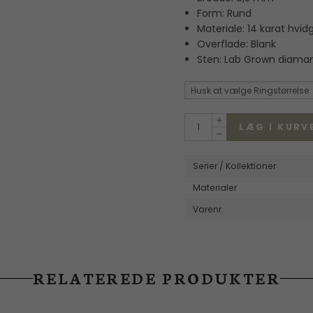
Form: Rund
Wille Jewellery
Materiale: 14 karat hvid
Overflade: Blank
Sten: Lab Grown diaman
Husk at vælge Ringstørrelse
LÆG I KURV
Serier / Kollektioner
Materialer
Varenr.
RELATEREDE PRODUKTER