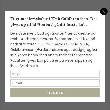
Få et medlemskab til Klub Guldbrandsen. Det
giver op til 15 % rabat* på dit første køb.
De sidste nye tilbud og rabatter* sendt direkte på
Alexander Lynggaard: ColorUp Lava Stone
mail. Gratis medlemskab. *Rabatten gives ikke på
armbånd (8mm) - C00240
nedsatte varer, OLE LYNGGAARD COPENHAGEN,
Alexander Lynggaard
Guldbrandsen (Guldbrandsens eget design) og kan
ikke kombineres med andre former for rabatter.
Rabatten gives kun på varer på webshoppen og
700,00 DKK
ikke i fysisk butik.
VIS PRODUKT
TILMELD