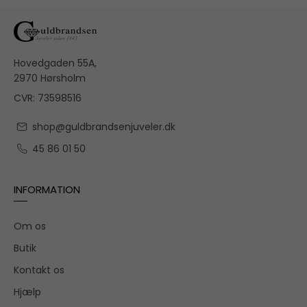
Hovedgaden 55A,
2970 Hørsholm
CVR: 73598516
shop@guldbrandsenjuveler.dk
45 86 01 50
INFORMATION
Om os
Butik
Kontakt os
Hjælp