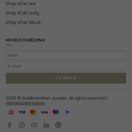
Shop efter ure
Shop til din bolig
Shop efter tilbud
NYHEDSTILMELDING
TILMELD
Hovedgaden 55A,
2026 © Guldbrandsen Juveler. All rights reserved |
2970 Hørsholm
Handelsbetingelser
shop@guldbrandsenjuveler.dk
45 86 01 50