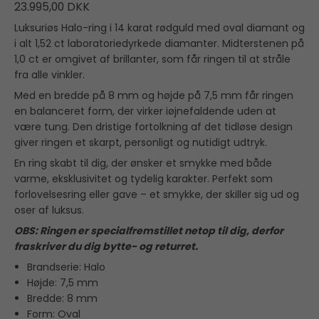
23.995,00 DKK
Luksuriøs Halo-ring i 14 karat rødguld med oval diamant og
i alt 1,52 ct laboratoriedyrkede diamanter. Midterstenen på
1,0 ct er omgivet af brillanter, som får ringen til at stråle
fra alle vinkler.
Med en bredde på 8 mm og højde på 7,5 mm får ringen
en balanceret form, der virker iøjnefaldende uden at
være tung. Den dristige fortolkning af det tidløse design
giver ringen et skarpt, personligt og nutidigt udtryk.
En ring skabt til dig, der ønsker et smykke med både
varme, eksklusivitet og tydelig karakter. Perfekt som
forlovelsesring eller gave – et smykke, der skiller sig ud og
oser af luksus.
OBS: Ringen er specialfremstillet netop til dig, derfor
fraskriver du dig bytte- og returret.
Brandserie: Halo
Højde: 7,5 mm
Bredde: 8 mm
Form: Oval