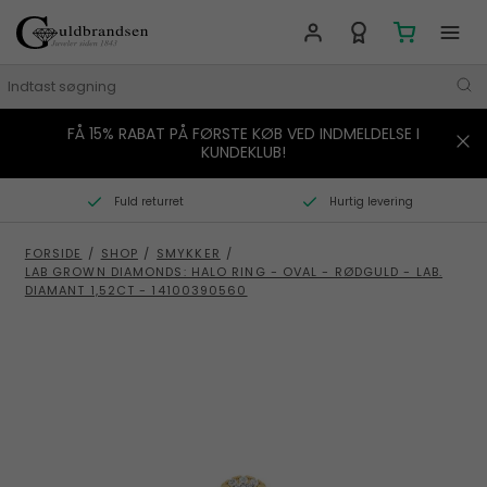
FÅ 15% RABAT PÅ FØRSTE KØB VED INDMELDELSE I
MÆRKER
KUNDEKLUB!
SMYKKER
Fuld returret
Hurtig levering
URE
FORSIDE
/
SHOP
/
SMYKKER
/
LAB GROWN DIAMONDS: HALO RING - OVAL - RØDGULD - LAB.
BOLIG
DIAMANT 1,52CT - 14100390560
GAVER
STORIES
TILBUD
KONTAKT OS