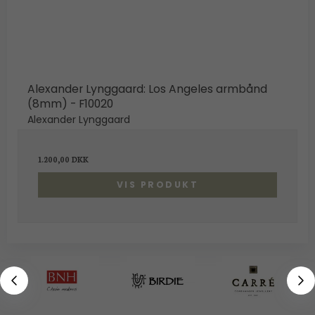
Alexander Lynggaard: Los Angeles armbånd
(8mm) - F10020
Alexander Lynggaard
1.200,00 DKK
VIS PRODUKT