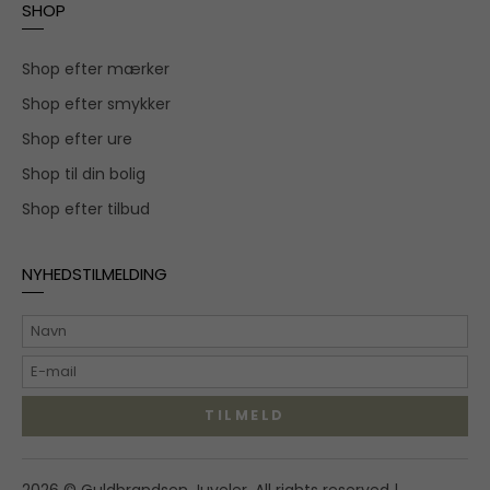
SHOP
Shop efter mærker
Shop efter smykker
Shop efter ure
Shop til din bolig
Shop efter tilbud
NYHEDSTILMELDING
TILMELD
Hovedgaden 55A,
2026 © Guldbrandsen Juveler. All rights reserved |