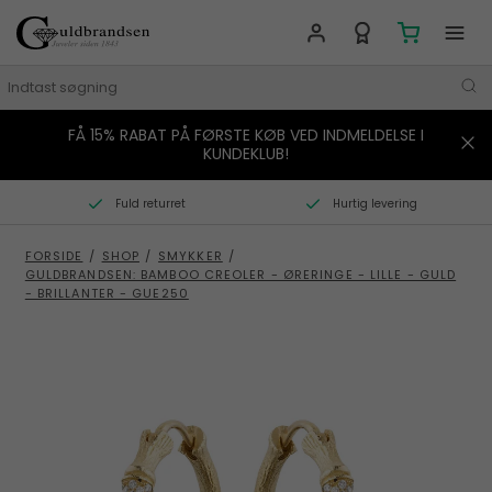
FÅ 15% RABAT PÅ FØRSTE KØB VED INDMELDELSE I
MÆRKER
KUNDEKLUB!
SMYKKER
Fuld returret
Hurtig levering
URE
FORSIDE
/
SHOP
/
SMYKKER
/
GULDBRANDSEN: BAMBOO CREOLER - ØRERINGE - LILLE - GULD
BOLIG
- BRILLANTER - GUE250
GAVER
STORIES
TILBUD
KONTAKT OS