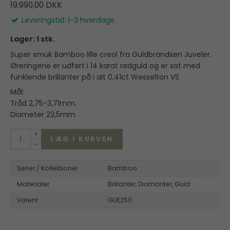
19.990,00 DKK
Leveringstid: 1-3 hverdage
Lager: 1 stk.
Super smuk Bamboo lille creol fra Guldbrandsen Juveler.
Øreringene er udført i 14 karat rødguld og er sat med
funklende brillanter på i alt 0,41ct Wesselton VS
Mål:
Tråd 2,75-3,71mm.
Diameter 23,5mm
LÆG I KURVEN
Serier / Kollektioner
Bamboo
Materialer
Brillanter,
Diamanter,
Guld
Varenr.
GUE250