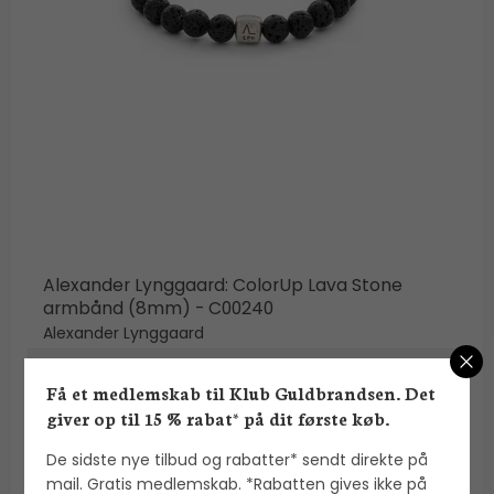
Alexander Lynggaard: ColorUp Lava Stone
armbånd (8mm) - C00240
Alexander Lynggaard
Få et medlemskab til Klub Guldbrandsen. Det
700,00 DKK
giver op til 15 % rabat* på dit første køb.
VIS PRODUKT
De sidste nye tilbud og rabatter* sendt direkte på
mail. Gratis medlemskab. *Rabatten gives ikke på