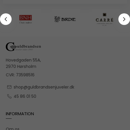
Hovedgaden 55A,
2970 Hørsholm
CVR: 73598516
shop@guldbrandsenjuveler.dk
45 86 01 50
INFORMATION
Om os