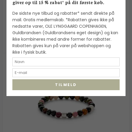
Alexander Lynggaard
giver op til 15 % rabat* på dit første køb.
De sidste nye tilbud og rabatter* sendt direkte på
700,00 DKK
mail. Gratis medlemskab. *Rabatten gives ikke på
nedsatte varer, OLE LYNGGAARD COPENHAGEN,
VIS PRODUKT
Guldbrandsen (Guldbrandsens eget design) og kan
ikke kombineres med andre former for rabatter.
Rabatten gives kun på varer på webshoppen og
ikke i fysisk butik.
TILMELD