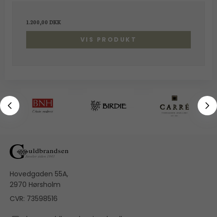
1.200,00 DKK
VIS PRODUKT
Hovedgaden 55A,
2970 Hørsholm
CVR: 73598516