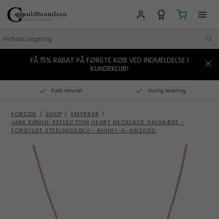
FÅ 15% RABAT PÅ FØRSTE KØB VED INDMELDELSE I
MÆRKER
KUNDEKLUB!
SMYKKER
Fuld returret
Hurtig levering
URE
FORSIDE
/
SHOP
/
SMYKKER
/
JANE KØNIG: REFLECTION HEART NECKLACE HALSKÆDE -
BOLIG
FORGYLDT STERLINGSØLV - RHN01-G-AW2000
GAVER
STORIES
TILBUD
KONTAKT OS