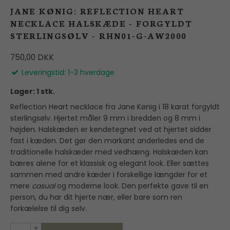
JANE KØNIG: REFLECTION HEART
NECKLACE HALSKÆDE - FORGYLDT
STERLINGSØLV - RHN01-G-AW2000
750,00 DKK
Leveringstid: 1-3 hverdage
Lager: 1 stk.
Reflection Heart necklace fra Jane Kønig i 18 karat forgyldt
sterlingsølv. Hjertet måler 9 mm i bredden og 8 mm i
højden. Halskæden er kendetegnet ved at hjertet sidder
fast i kæden. Det gør den markant anderledes end de
traditionelle halskæder med vedhæng. Halskæden kan
bæres alene for et klassisk og elegant look. Eller sættes
sammen med andre kæder i forskellige længder for et
mere
casual
og moderne look. Den perfekte gave til en
person, du har dit hjerte nær, eller bare som ren
forkælelse til dig selv.