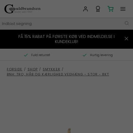
FÅ 15% RABAT PÅ FØRSTE KØB VED INDMELDELSE I
MÆRKER
KUNDEKLUB!
SMYKKER
Fuld returret
Hurtig levering
URE
FORSIDE
/
SHOP
/
SMYKKER
/
BNH: TRO, HÅB OG KÆRLIGHED VEDHÆNG - STOR - 8KT
BOLIG
GAVER
STORIES
TILBUD
KONTAKT OS