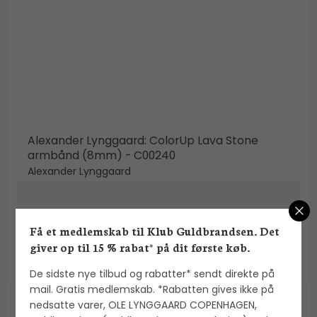
Alexander Lynggaard: ColorUp Lava Stone
armbånd (8mm) - C00240
Alexander Lynggaard
700,00 DKK
Få et medlemskab til Klub Guldbrandsen. Det
VIS PRODUKT
giver op til 15 % rabat* på dit første køb.
De sidste nye tilbud og rabatter* sendt direkte på
mail. Gratis medlemskab. *Rabatten gives ikke på
nedsatte varer, OLE LYNGGAARD COPENHAGEN,