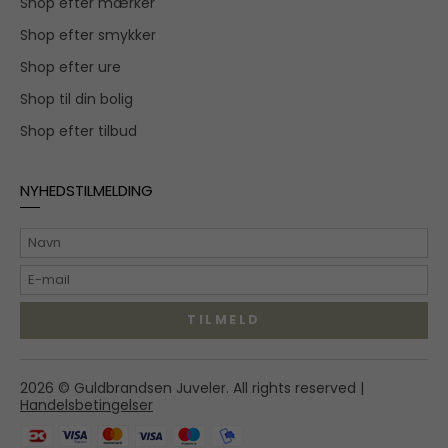
Shop efter mærker
Shop efter smykker
Shop efter ure
Shop til din bolig
Shop efter tilbud
NYHEDSTILMELDING
TILMELD
Hovedgaden 55A,
2026 © Guldbrandsen Juveler. All rights reserved |
2970 Hørsholm
Handelsbetingelser
shop@guldbrandsenjuveler.dk