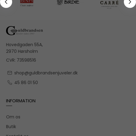
Hovedgaden 55A,
2970 Hørsholm
CVR: 73598516
shop@guldbrandsenjuveler.dk
45 86 01 50
INFORMATION
Om os
Butik