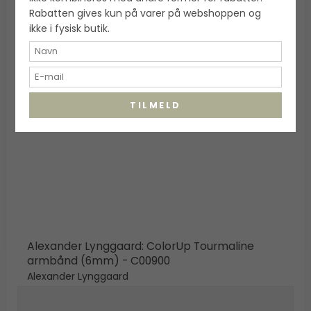
Rabatten gives kun på varer på webshoppen og
ikke i fysisk butik.
TILMELD
Alexander Lynggaard: ColorUp Tourmaline
armbånd (6mm) - C00900
Alexander Lynggaard