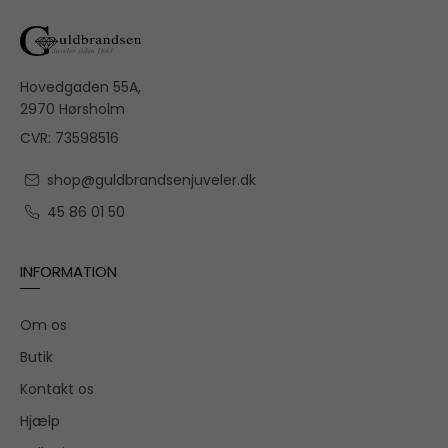
Hovedgaden 55A,
2970 Hørsholm
CVR: 73598516
shop@guldbrandsenjuveler.dk
45 86 01 50
INFORMATION
Om os
Butik
Kontakt os
Hjælp