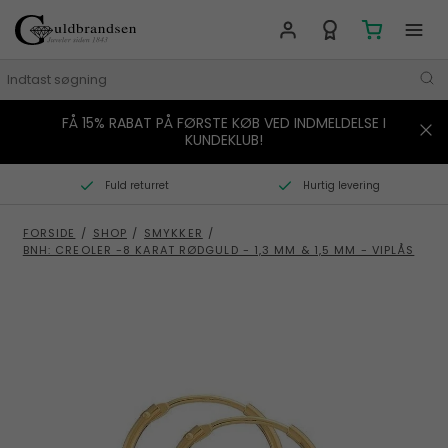
FÅ 15% RABAT PÅ FØRSTE KØB VED INDMELDELSE I
MÆRKER
KUNDEKLUB!
SMYKKER
Fuld returret
Hurtig levering
URE
FORSIDE
/
SHOP
/
SMYKKER
/
BNH: CREOLER -8 KARAT RØDGULD - 1,3 MM & 1,5 MM - VIPLÅS
BOLIG
GAVER
STORIES
TILBUD
KONTAKT OS