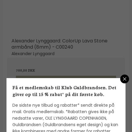
Alexander Lynggaard: ColorUp Lava Stone
armbånd (8mm) - C00240
Alexander Lynggaard
700,00 DKK
VIS PRODUKT
Få et medlemskab til Klub Guldbrandsen. Det
giver op til 15 % rabat* på dit første køb.
De sidste nye tilbud og rabatter* sendt direkte på
mail. Gratis medlemskab. *Rabatten gives ikke på
nedsatte varer, OLE LYNGGAARD COPENHAGEN,
Guldbrandsen (Guldbrandsens eget design) og kan
ikke kombineres med andre former for rabatter.