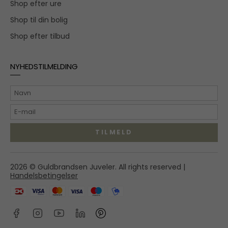
Shop efter ure
Shop til din bolig
Shop efter tilbud
NYHEDSTILMELDING
TILMELD
Hovedgaden 55A,
2026 © Guldbrandsen Juveler. All rights reserved |
2970 Hørsholm
Handelsbetingelser
shop@guldbrandsenjuveler.dk
45 86 01 50