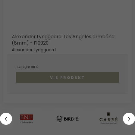
Alexander Lynggaard: Los Angeles armbånd
(8mm) - F10020
Alexander Lynggaard
1.200,00 DKK
VIS PRODUKT