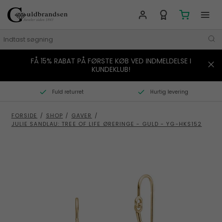
FÅ 15% RABAT PÅ FØRSTE KØB VED INDMELDELSE I
MÆRKER
KUNDEKLUB!
SMYKKER
Fuld returret
Hurtig levering
URE
FORSIDE
/
SHOP
/
GAVER
/
JULIE SANDLAU: TREE OF LIFE ØRERINGE - GULD - YG-HKS152
BOLIG
GAVER
STORIES
TILBUD
KONTAKT OS