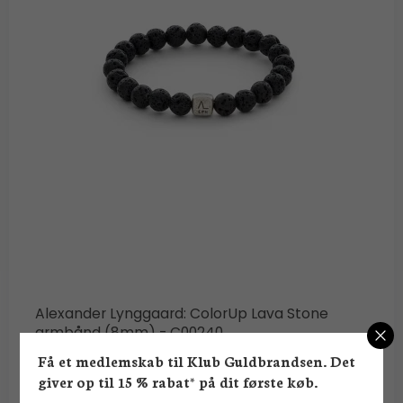
Alexander Lynggaard: ColorUp Lava Stone
armbånd (8mm) - C00240
Alexander Lynggaard
Få et medlemskab til Klub Guldbrandsen. Det
giver op til 15 % rabat* på dit første køb.