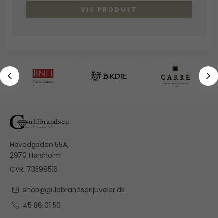
VIS PRODUKT
Hovedgaden 55A,
2970 Hørsholm
CVR: 73598516
shop@guldbrandsenjuveler.dk
45 86 01 50